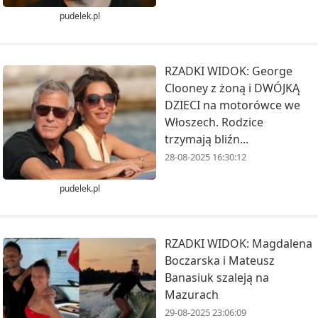
pudelek.pl
RZADKI WIDOK: George
Clooney z żoną i DWÓJKĄ
DZIECI na motorówce we
Włoszech. Rodzice
trzymają bliźn...
28-08-2025 16:30:12
pudelek.pl
RZADKI WIDOK: Magdalena
Boczarska i Mateusz
Banasiuk szaleją na
Mazurach
29-08-2025 23:06:09