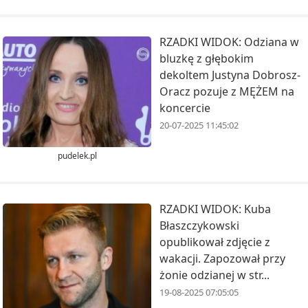
RZADKI WIDOK: Odziana w
bluzkę z głębokim
dekoltem Justyna Dobrosz-
Oracz pozuje z MĘŻEM na
koncercie
20-07-2025 11:45:02
pudelek.pl
RZADKI WIDOK: Kuba
Błaszczykowski
opublikował zdjęcie z
wakacji. Zapozował przy
żonie odzianej w str...
19-08-2025 07:05:05