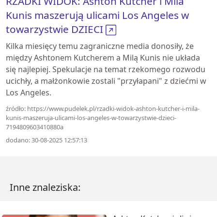
RZADKI WIDOK: Ashton Kutcher i Mila
Kunis maszerują ulicami Los Angeles w
towarzystwie DZIECI
Kilka miesięcy temu zagraniczne media donosiły, że
między Ashtonem Kutcherem a Milą Kunis nie układa
się najlepiej. Spekulacje na temat rzekomego rozwodu
ucichły, a małżonkowie zostali "przyłapani" z dziećmi w
Los Angeles.
źródło: https://www.pudelek.pl/rzadki-widok-ashton-kutcher-i-mila-
kunis-maszeruja-ulicami-los-angeles-w-towarzystwie-dzieci-
7194809603410880a
dodano: 30-08-2025 12:57:13
Inne znaleziska: