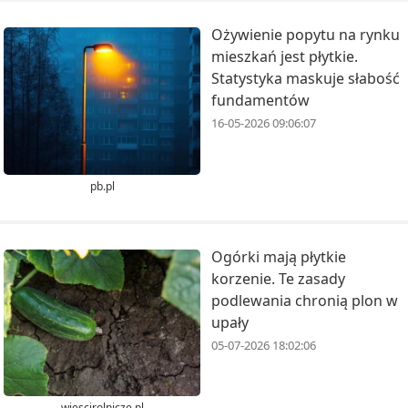
Ożywienie popytu na rynku
mieszkań jest płytkie.
Statystyka maskuje słabość
fundamentów
16-05-2026 09:06:07
pb.pl
Ogórki mają płytkie
korzenie. Te zasady
podlewania chronią plon w
upały
05-07-2026 18:02:06
wiescirolnicze.pl