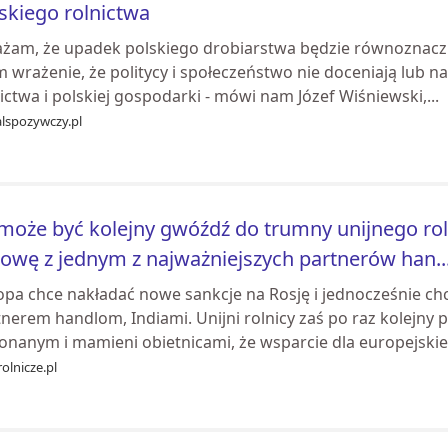
skiego rolnictwa
żam, że upadek polskiego drobiarstwa będzie równoznaczn
wrażenie, że politycy i społeczeństwo nie doceniają lub na
ictwa i polskiej gospodarki - mówi nam Józef Wiśniewski,...
alspozywczy.pl
może być kolejny gwóźdź do trumny unijnego rol
wę z jednym z najważniejszych partnerów han..
opa chce nakładać nowe sankcje na Rosję i jednocześnie c
nerem handlom, Indiami. Unijni rolnicy zaś po raz kolejny 
nanym i mamieni obietnicami, że wsparcie dla europejskieg
olnicze.pl