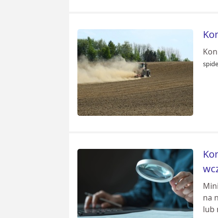
Kon
Koni
spid
Kon
wcz
Min
na 
lub