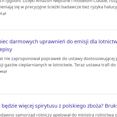
ech tygodni. Dzięki Amazon Neptune i modelom Claude, ro
eniają się w precyzyjne ścieżki badawcze bez ryzyka halucyn
ht.pl
iec darmowych uprawnień do emisji dla lotnictw
episy
at nie zaproponował poprawek do ustawy dostosowującej p
ji gazów cieplarnianych w lotnictwie. Teraz ustawa trafi do
er.pl
 będzie więcej spirytusu z polskiego zboża? Bruk
iedawno samorząd rolniczy apelował do ministra rolnictwa o