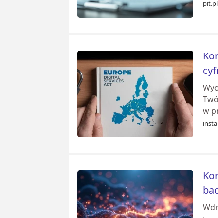
pit.pl
Kon
cy
Wyo
Twój
w pr
instal
Kon
bad
Wdr