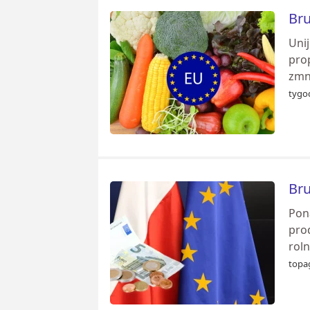
Bru
Uni
pro
zmni
tygod
Bru
Pona
pro
rol
topag