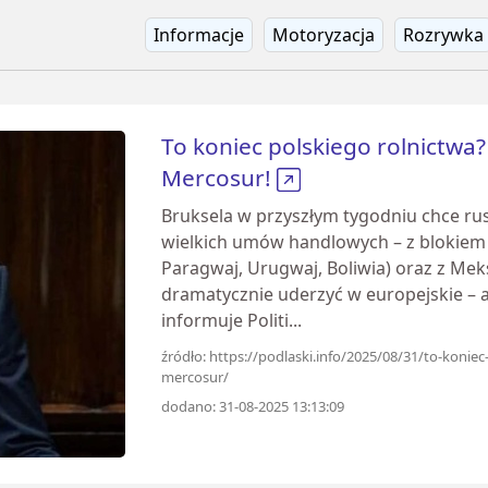
Informacje
Motoryzacja
Rozrywka
To koniec polskiego rolnictwa
Mercosur!
Bruksela w przyszłym tygodniu chce rus
wielkich umów handlowych – z blokiem 
Paragwaj, Urugwaj, Boliwia) oraz z Mek
dramatycznie uderzyć w europejskie – a 
informuje Politi...
źródło: https://podlaski.info/2025/08/31/to-koni
mercosur/
dodano: 31-08-2025 13:13:09