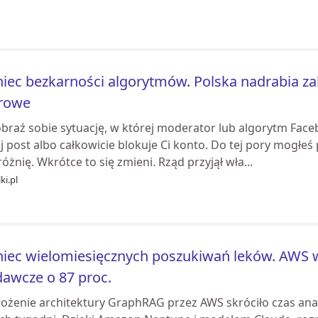
iec bezkarności algorytmów. Polska nadrabia zal
frowe
braź sobie sytuację, w której moderator lub algorytm Face
 post albo całkowicie blokuje Ci konto. Do tej pory mogłeś 
óżnię. Wkrótce to się zmieni. Rząd przyjął wła...
ki.pl
iec wielomiesięcznych poszukiwań leków. AWS 
awcze o 87 proc.
ożenie architektury GraphRAG przez AWS skróciło czas anal