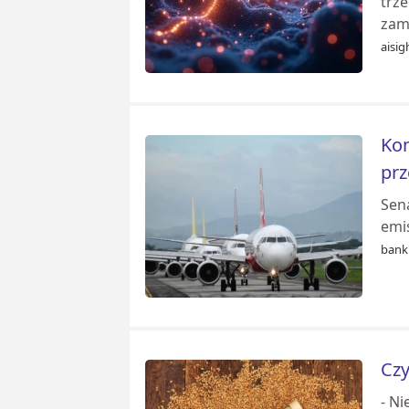
trz
zami
aisig
Kon
prz
Sen
emis
banki
Czy
- N