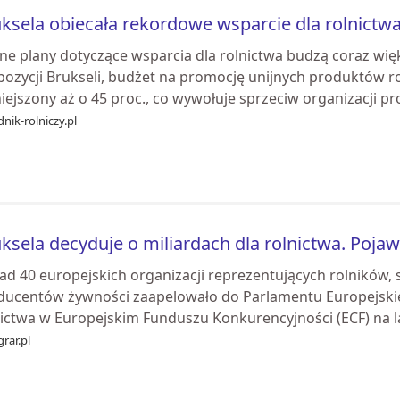
ksela obiecała rekordowe wsparcie dla rolnictwa.
jne plany dotyczące wsparcia dla rolnictwa budzą coraz wię
pozycji Brukseli, budżet na promocję unijnych produktów 
ejszony aż o 45 proc., co wywołuje sprzeciw organizacji pr
nik-rolniczy.pl
ksela decyduje o miliardach dla rolnictwa. Poja
d 40 europejskich organizacji reprezentujących rolników, 
ducentów żywności zaapelowało do Parlamentu Europejskieg
nictwa w Europejskim Funduszu Konkurencyjności (ECF) na la
rar.pl