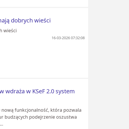
 mają dobrych wieści
h wieści
16-03-2026 07:32:08
ów wdraża w KSeF 2.0 system
0 nową funkcjonalność, która pozwala
tur budzących podejrzenie oszustwa
..