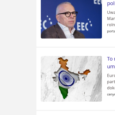
pol
Uwa
Mam 
roln
port
To 
umo
Eur
part
doko
cenyr