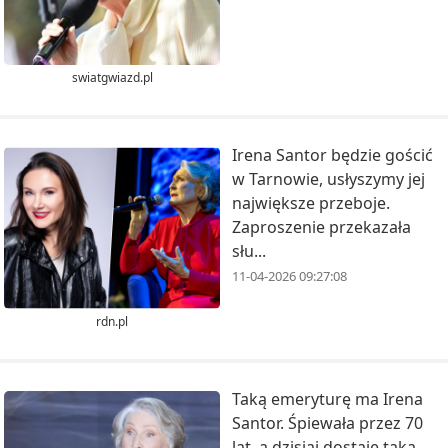
swiatgwiazd.pl
Irena Santor będzie gościć
w Tarnowie, usłyszymy jej
największe przeboje.
Zaproszenie przekazała
słu...
11-04-2026 09:27:08
rdn.pl
Taką emeryturę ma Irena
Santor. Śpiewała przez 70
lat, a dzisiaj dostaje taką