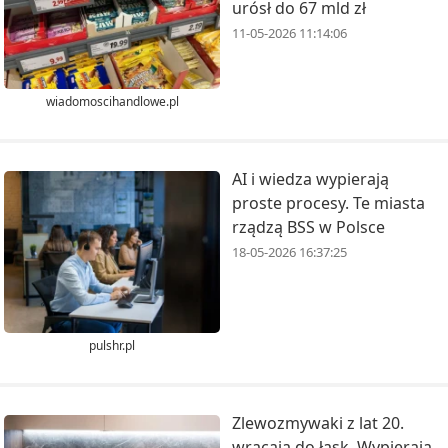
urósł do 67 mld zł
11-05-2026 11:14:06
wiadomoscihandlowe.pl
AI i wiedza wypierają
proste procesy. Te miasta
rządzą BSS w Polsce
18-05-2026 16:37:25
pulshr.pl
Zlewozmywaki z lat 20.
wracają do łask. Wypierają