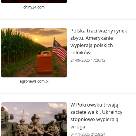
chiny24.com
Polska traci ważny rynek
zbytu. Amerykanie
wypierają polskich
rolników
24-09-2025 17:26:12
agronews.com.pl
W Pokrowsku trwają
zacięte walki. Ukraińcy
stopniowo wypierają
wroga
04-11-2025 21:58:24