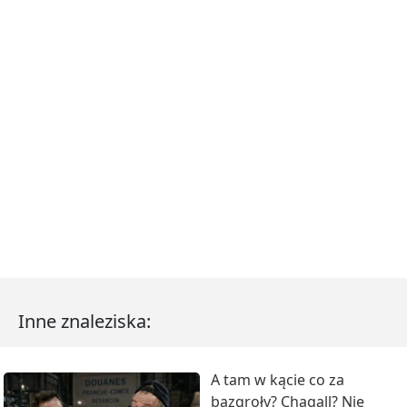
Inne znaleziska:
A tam w kącie co za
bazgroły? Chagall? Nie