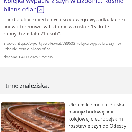
Kolejka wypadła z szyn w Lizbonie. Rośnie
bilans ofiar
"Liczba ofiar śmiertelnych środowego wypadku kolejki
linowo-terenowej w Lizbonie wzrosła z 15 do 17;
rannych zostało 21 osób".
źródło: https://wpolityce.pl/swiat/739533-kolejka-wypadla-z-szyn-w-
lizbonie-rosnie-bilans-ofiar
dodano: 04-09-2025 12:21:05
Inne znaleziska:
Ukraińskie media: Polska
planuje budowę linii
kolejowej o europejskim
rozstawie szyn do Odessy