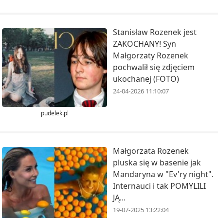
Stanisław Rozenek jest
ZAKOCHANY! Syn
Małgorzaty Rozenek
pochwalił się zdjęciem
ukochanej (FOTO)
24-04-2026 11:10:07
pudelek.pl
Małgorzata Rozenek
pluska się w basenie jak
Mandaryna w "Ev'ry night".
Internauci i tak POMYLILI
JĄ...
19-07-2025 13:22:04