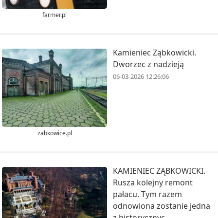
farmer.pl
Kamieniec Ząbkowicki.
Dworzec z nadzieją
06-03-2026 12:26:06
zabkowice.pl
KAMIENIEC ZĄBKOWICKI.
Rusza kolejny remont
pałacu. Tym razem
odnowiona zostanie jedna
z historycznyc...