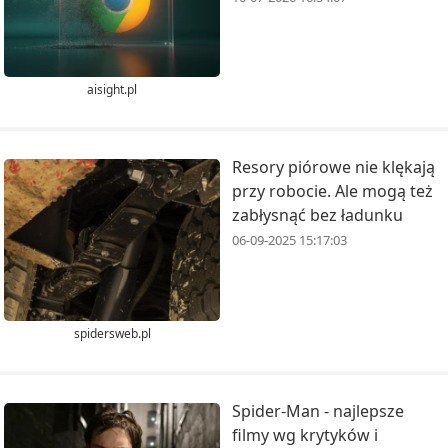
aisight.pl
Resory piórowe nie klękają
przy robocie. Ale mogą też
zabłysnąć bez ładunku
06-09-2025 15:17:03
spidersweb.pl
Spider-Man - najlepsze
filmy wg krytyków i