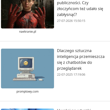
publiczności. Czy
złoczyńcom też udało się
zabłysnąć?
27-07-2026 15:50:15
naekranie.pl
Dlaczego sztuczna
inteligencja przemieszcza
się z chatbotów do
przeglądarek
22-07-2025 17:19:06
promptowy.com