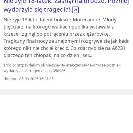
Nie żyje 18-latek. Zasnął na drodze. Później
wydarzyła się tragedia!
Nie żyje 18-letni talent boksu z Morecambe. Młody
pięściarz, na którego walkach publika wstawała z
krzeseł, zginął po potrąceniu przez ciężarówkę.
Tragiczny finał nocy ze znajomymi rozgrywa się jak kadr,
którego nikt nie chciał kręcić. Co zdarzyło się na A623 i
dlaczego ten chłopak, na co dzień „ser...
źródło: https://lelum.pl/nie-zyje-18-latek-zasnal-na-drodze-pozniej-
wydarzyla-sie-tragedia-kj-kj-050925
dodano: 05-09-2025 16:21:05