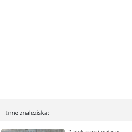
Inne znaleziska:
7-latek zasnął, mając w