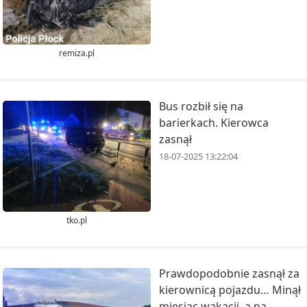
remiza.pl
Bus rozbił się na
barierkach. Kierowca
zasnął
18-07-2025 13:22:04
tko.pl
Prawdopodobnie zasnął za
kierownicą pojazdu… Minął
miesiąc wakacji, a na