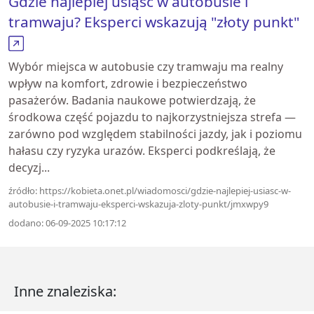
Gdzie najlepiej usiąść w autobusie i
tramwaju? Eksperci wskazują "złoty punkt"
Wybór miejsca w autobusie czy tramwaju ma realny
wpływ na komfort, zdrowie i bezpieczeństwo
pasażerów. Badania naukowe potwierdzają, że
środkowa część pojazdu to najkorzystniejsza strefa —
zarówno pod względem stabilności jazdy, jak i poziomu
hałasu czy ryzyka urazów. Eksperci podkreślają, że
decyzj...
źródło: https://kobieta.onet.pl/wiadomosci/gdzie-najlepiej-usiasc-w-
autobusie-i-tramwaju-eksperci-wskazuja-zloty-punkt/jmxwpy9
dodano: 06-09-2025 10:17:12
Inne znaleziska: