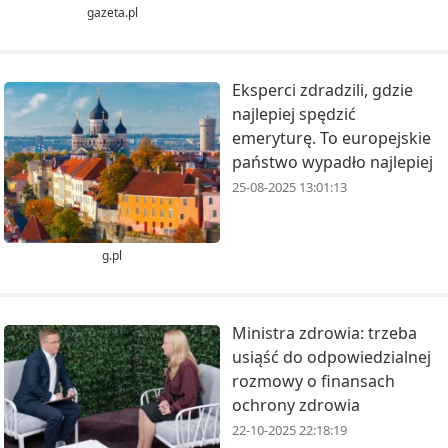
gazeta.pl
Eksperci zdradzili, gdzie
najlepiej spędzić
emeryturę. To europejskie
państwo wypadło najlepiej
25-08-2025 13:01:13
g.pl
Ministra zdrowia: trzeba
usiąść do odpowiedzialnej
rozmowy o finansach
ochrony zdrowia
22-10-2025 22:18:19