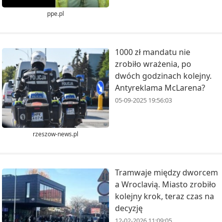
ppe.pl
1000 zł mandatu nie
zrobiło wrażenia, po
dwóch godzinach kolejny.
Antyreklama McLarena?
05-09-2025 19:56:03
rzeszow-news.pl
Tramwaje między dworcem
a Wroclavią. Miasto zrobiło
kolejny krok, teraz czas na
decyzję
12-02-2026 11:09:05