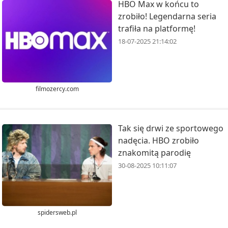
HBO Max w końcu to
zrobiło! Legendarna seria
trafiła na platformę!
18-07-2025 21:14:02
filmozercy.com
Tak się drwi ze sportowego
nadęcia. HBO zrobiło
znakomitą parodię
30-08-2025 10:11:07
spidersweb.pl