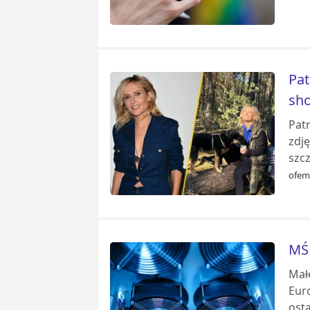
Pat
sh
Pat
zdj
szc
ofemi
MŚP
Mał
Eur
osta