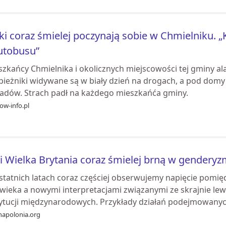
ki coraz śmielej poczynają sobie w Chmielniku. „
utobusu”
zkańcy Chmielnika i okolicznych miejscowości tej gminy alar
pieżniki widywane są w biały dzień na drogach, a pod domy
adów. Strach padł na każdego mieszkańća gminy.
ow-info.pl
i Wielka Brytania coraz śmielej brną w gendery
statnich latach coraz częściej obserwujemy napięcie pomi
owieka a nowymi interpretacjami związanymi ze skrajnie lew
tytucji międzynarodowych. Przykłady działań podejmowanyc.
apolonia.org