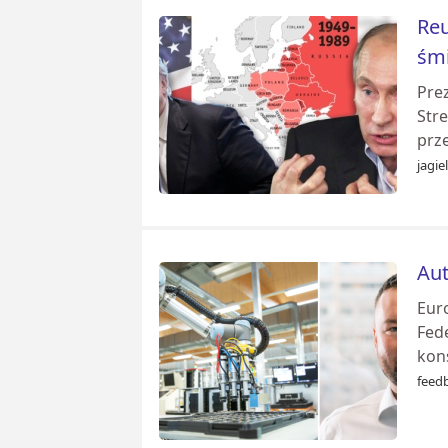
Reu
śmi
Pre
Stre
prz
jagie
Aut
Eur
Fed
kons
feed