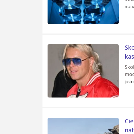
mana
Sko
ka
Skol
moc
jastr
Cie
na