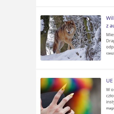
Wil
z a
Mies
Dra
odp
rzesz
UE 
W o
czł
ins
magn