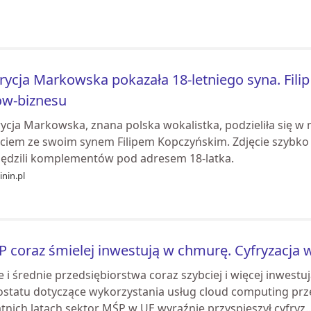
rycja Markowska pokazała 18-letniego syna. Filip
ow-biznesu
rycja Markowska, znana polska wokalistka, podzieliła się
ęciem ze swoim synem Filipem Kopczyńskim. Zdjęcie szybko 
zędzili komplementów pod adresem 18-latka.
nin.pl
 coraz śmielej inwestują w chmurę. Cyfryzacja 
e i średnie przedsiębiorstwa coraz szybciej i więcej inwes
ostatu dotyczące wykorzystania usług cloud computing prz
tnich latach sektor MŚP w UE wyraźnie przyspieszył cyfryz..