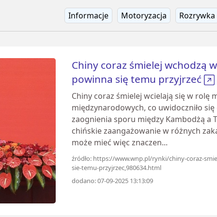
Informacje
Motoryzacja
Rozrywka
Chiny coraz śmielej wchodzą w
powinna się temu przyjrzeć
Chiny coraz śmielej wcielają się w rolę
międzynarodowych, co uwidoczniło się
zaognienia sporu między Kambodżą a Ta
chińskie zaangażowanie w różnych zakąt
może mieć więc znaczen...
źródło: https://www.wnp.pl/rynki/chiny-coraz-sm
sie-temu-przyjrzec,980634.html
dodano: 07-09-2025 13:13:09