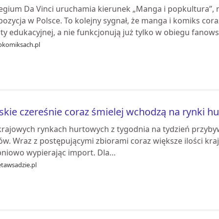
legium Da Vinci uruchamia kierunek „Manga i popkultura”,
ozycja w Polsce. To kolejny sygnał, że manga i komiks cora
ty edukacyjnej, a nie funkcjonują już tylko w obiegu fanows.
okomiksach.pl
skie czereśnie coraz śmielej wchodzą na rynki hu
krajowych rynkach hurtowych z tygodnia na tydzień przyby
ów. Wraz z postępującymi zbiorami coraz większe ilości kr
pniowo wypierając import. Dla…
etawsadzie.pl