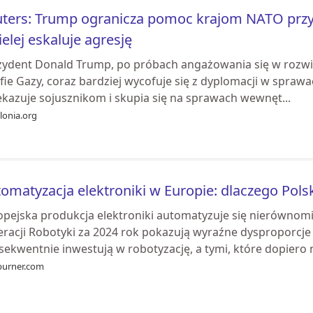
ters: Trump ogranicza pomoc krajom NATO przy g
elej eskaluje agresję
zydent Donald Trump, po próbach angażowania się w rozwią
fie Gazy, coraz bardziej wycofuje się z dyplomacji w spraw
ekazuje sojusznikom i skupia się na sprawach wewnęt...
llonia.org
omatyzacja elektroniki w Europie: dlaczego Pols
opejska produkcja elektroniki automatyzuje się nierówno
eracji Robotyki za 2024 rok pokazują wyraźne dysproporcje
ekwentnie inwestują w robotyzację, a tymi, które dopiero n
burner.com