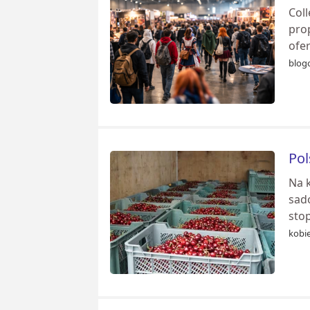
Col
prop
ofer
blog
Pol
Na 
sad
sto
kobi