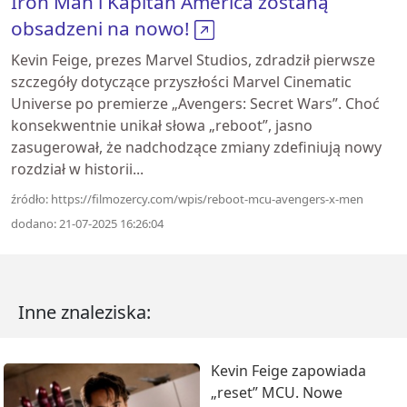
Iron Man i Kapitan America zostaną
obsadzeni na nowo!
Kevin Feige, prezes Marvel Studios, zdradził pierwsze
szczegóły dotyczące przyszłości Marvel Cinematic
Universe po premierze „Avengers: Secret Wars”. Choć
konsekwentnie unikał słowa „reboot”, jasno
zasugerował, że nadchodzące zmiany zdefiniują nowy
rozdział w historii...
źródło: https://filmozercy.com/wpis/reboot-mcu-avengers-x-men
dodano: 21-07-2025 16:26:04
Inne znaleziska:
Kevin Feige zapowiada
„reset” MCU. Nowe