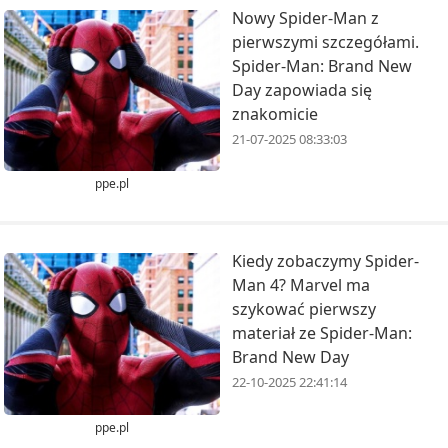
Nowy Spider-Man z
pierwszymi szczegółami.
Spider-Man: Brand New
Day zapowiada się
znakomicie
21-07-2025 08:33:03
ppe.pl
Kiedy zobaczymy Spider-
Man 4? Marvel ma
szykować pierwszy
materiał ze Spider-Man:
Brand New Day
22-10-2025 22:41:14
ppe.pl