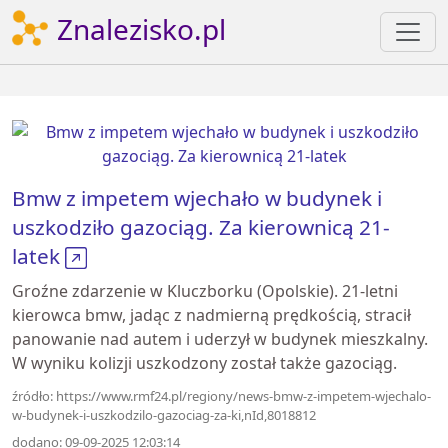
Znalezisko.pl
Bmw z impetem wjechało w budynek i
uszkodziło gazociąg. Za kierownicą 21-
latek
Groźne zdarzenie w Kluczborku (Opolskie). 21-letni
kierowca bmw, jadąc z nadmierną prędkością, stracił
panowanie nad autem i uderzył w budynek mieszkalny.
W wyniku kolizji uszkodzony został także gazociąg.
źródło: https://www.rmf24.pl/regiony/news-bmw-z-impetem-wjechalo-
w-budynek-i-uszkodzilo-gazociag-za-ki,nId,8018812
dodano: 09-09-2025 12:03:14