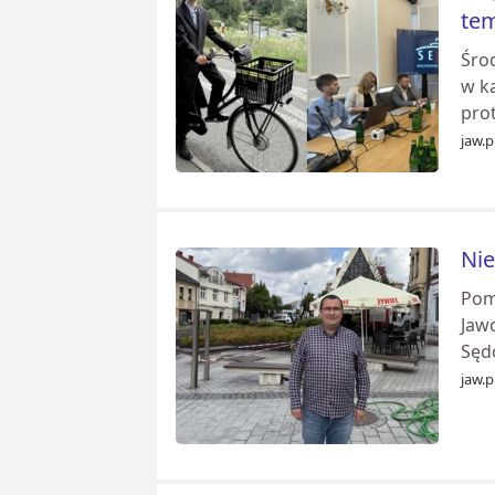
te
Śro
w ka
pro
jaw.p
Nie
Pom
Jawo
Sędo
jaw.p