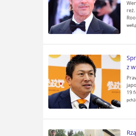
Wene
reż.
Roo
well.
Spr
z 
Pra
jap
19 f
pch2
Rzą