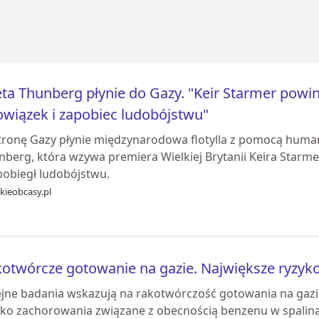
ta Thunberg płynie do Gazy. "Keir Starmer powi
wiązek i zapobiec ludobójstwu"
tronę Gazy płynie międzynarodowa flotylla z pomocą human
nberg, która wzywa premiera Wielkiej Brytanii Keira Starm
pobiegł ludobójstwu.
kieobcasy.pl
otwórcze gotowanie na gazie. Największe ryzyko 
ejne badania wskazują na rakotwórczość gotowania na gaz
yko zachorowania związane z obecnością benzenu w spalina