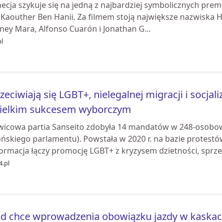
cja szykuje się na jedną z najbardziej symbolicznych premi
 Kaouther Ben Hanii. Za filmem stoją największe nazwiska H
ney Mara, Alfonso Cuarón i Jonathan G...
pl
zeciwiają się LGBT+, nielegalnej migracji i socja
wielkim sukcesem wyborczym
wicowa partia Sanseito zdobyła 14 mandatów w 248-osobow
ońskiego parlamentu). Powstała w 2020 r. na bazie protestó
ormacja łączy promocję LGBT+ z kryzysem dzietności, sprzec
4.pl
d chce wprowadzenia obowiązku jazdy w kaskach