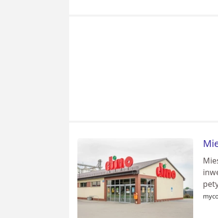
Mie
Mie
inwe
pety
myco