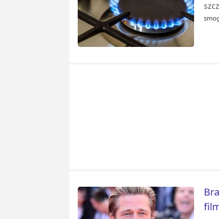
szcz
smog
Bra
fil