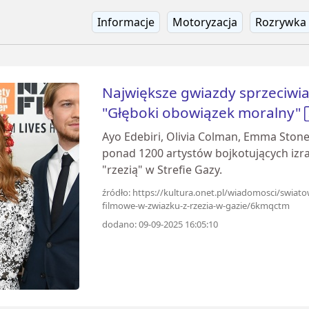
Informacje
Motoryzacja
Rozrywka
Największe gwiazdy sprzeciwia
"Głęboki obowiązek moralny"
Ayo Edebiri, Olivia Colman, Emma Stone 
ponad 1200 artystów bojkotujących izra
"rzezią" w Strefie Gazy.
źródło: https://kultura.onet.pl/wiadomosci/swiatow
filmowe-w-zwiazku-z-rzezia-w-gazie/6kmqctm
dodano: 09-09-2025 16:05:10