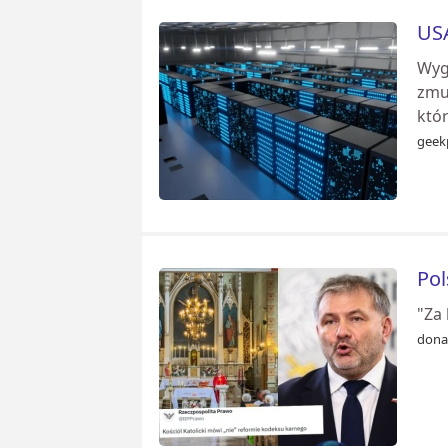
USA
Wygl
zmu
któ
geek
Pol
"Za
dona