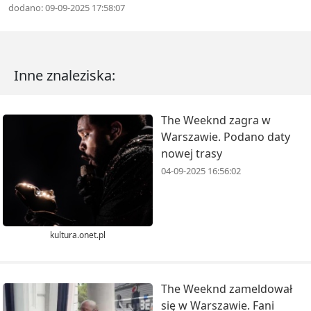
dodano: 09-09-2025 17:58:07
Inne znaleziska:
The Weeknd zagra w
Warszawie. Podano daty
nowej trasy
04-09-2025 16:56:02
kultura.onet.pl
The Weeknd zameldował
się w Warszawie. Fani