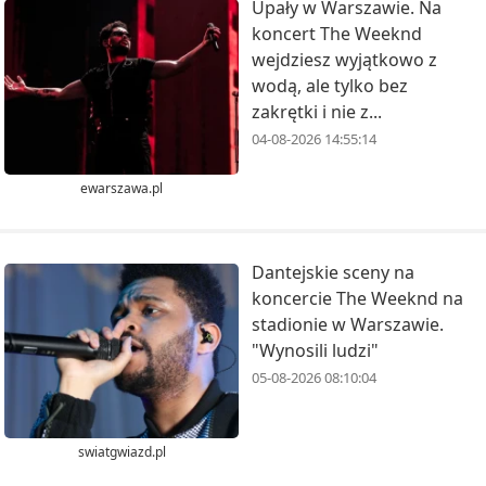
Upały w Warszawie. Na
koncert The Weeknd
wejdziesz wyjątkowo z
wodą, ale tylko bez
zakrętki i nie z...
04-08-2026 14:55:14
ewarszawa.pl
Dantejskie sceny na
koncercie The Weeknd na
stadionie w Warszawie.
"Wynosili ludzi"
05-08-2026 08:10:04
swiatgwiazd.pl