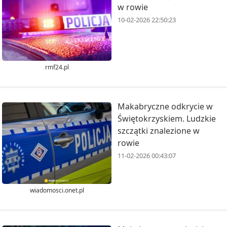
w rowie
10-02-2026 22:50:23
rmf24.pl
Makabryczne odkrycie w
Świętokrzyskiem. Ludzkie
szczątki znalezione w
rowie
11-02-2026 00:43:07
wiadomosci.onet.pl