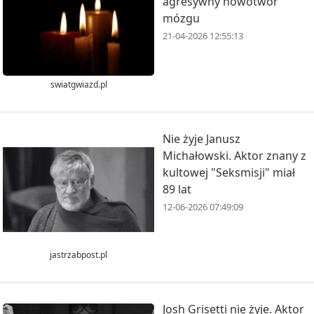
agresywny nowotwór
mózgu
21-04-2026 12:55:13
swiatgwiazd.pl
Nie żyje Janusz
Michałowski. Aktor znany z
kultowej "Seksmisji" miał
89 lat
12-06-2026 07:49:09
jastrzabpost.pl
Josh Grisetti nie żyje. Aktor