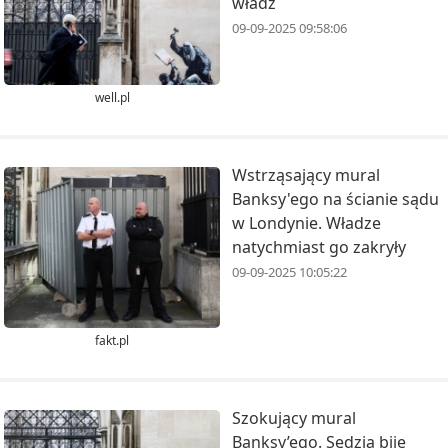
władz
09-09-2025 09:58:06
well.pl
Wstrząsający mural
Banksy'ego na ścianie sądu
w Londynie. Władze
natychmiast go zakryły
09-09-2025 10:05:22
fakt.pl
Szokujący mural
Banksy’ego. Sędzia bije