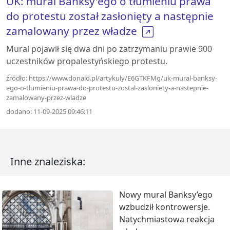
UK: mural Banksy'ego o tłumieniu prawa
do protestu został zasłonięty a następnie
zamalowany przez władze
Mural pojawił się dwa dni po zatrzymaniu prawie 900
uczestników propalestyńskiego protestu.
źródło: https://www.donald.pl/artykuly/E6GTKFMg/uk-mural-banksy-
ego-o-tlumieniu-prawa-do-protestu-zostal-zasloniety-a-nastepnie-
zamalowany-przez-wladze
dodano: 11-09-2025 09:46:11
Inne znaleziska:
Nowy mural Banksy’ego
wzbudził kontrowersje.
Natychmiastowa reakcja