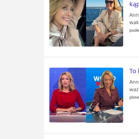
kąp
Anna
waka
pudel
To 
Anna
waż
plote