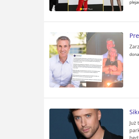
pleja
Pre
Zarz
dona
Sik
Już 
par
będz