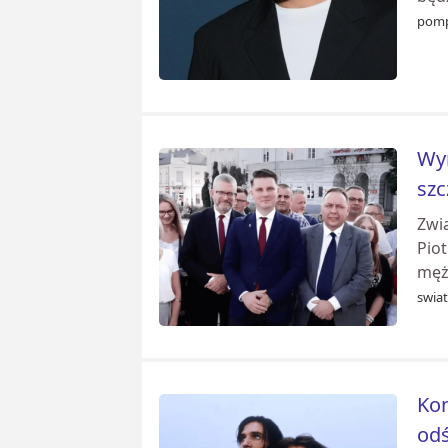
pomp
Wyr
szc
Zwi
Piot
męż
swia
Kon
odś