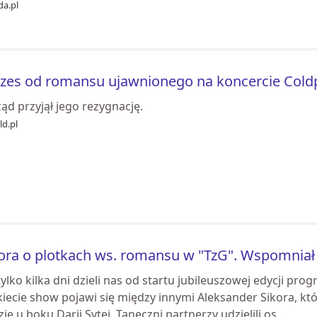
da.pl
zes od romansu ujawnionego na koncercie Coldp
ąd przyjął jego rezygnację.
ld.pl
ora o plotkach ws. romansu w "TzG". Wspomniał
tylko kilka dni dzieli nas od startu jubileuszowej edycji pr
kiecie show pojawi się między innymi Aleksander Sikora, kt
ie u boku Darii Sytej. Taneczni partnerzy udzielili os...