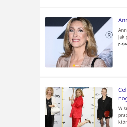
Ann
Anna
Jak
pleja
Cel
no
W ś
prac
któr