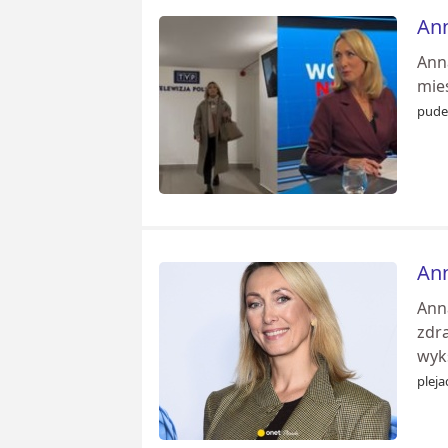
Ann
Ann
mie
pudel
Ann
Anna
zdr
wyk
pleja