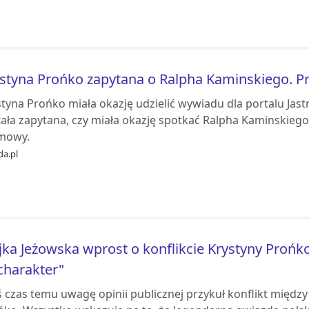
styna Prońko zapytana o Ralpha Kaminskiego. P
styna Prońko miała okazję udzielić wywiadu dla portalu J
ała zapytana, czy miała okazję spotkać Ralpha Kaminskiego 
mowy.
da.pl
ka Jeżowska wprost o konflikcie Krystyny Prońk
 charakter"
iś czas temu uwagę opinii publicznej przykuł konflikt międ