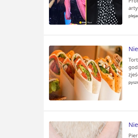
Pro
arty
pleja
Nie
Tor
godz
zjeś
pyszn
Nie
Pier