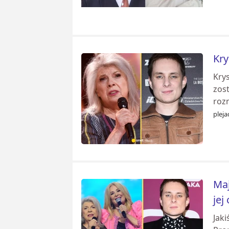
Kry
Kry
zost
roz
pleja
Maj
jej
Jak