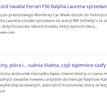
ord świata! Ferrari F50 Ralpha Laurena sprzedan
czas prestiżowego Monterey Car Week doszło do historycznej
pha Laurena zostało sprzedane na aukcji RM Sotheby’s za z
c dotychczasowy rekord modelu, który wynosił nieco...
ceanu.com
iny, pióra i... suknia ślubna, czyli tajemnice sza
niczny wizerunek nierzadko bywa równie istotny co sama m
ualnych światów niewielu artystów dorównuje Ralphowi Kam
zwykle dopracowanych, autorskich kostiumów, które ze wzgl
t.pl