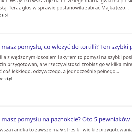
ńko. Wszystko wskazuje na to, że legendarna gwiazda polski
stą. Teraz głos w sprawie postanowiła zabrać Majka Jeżo...
da.pl
 masz pomysłu, co włożyć do tortilli? Ten szybki p
tilla z wędzonym łososiem i skyrem to pomysł na szybki pos
in przygotowań, a w rzeczywistości zrobisz go w kilka minu
ć coś lekkiego, odżywczego, a jednocześnie pełnego...
osci.pl
 masz pomysłu na paznokcie? Oto 5 pewniaków 
wsza randka to zawsze mały stresik i wielkie przygotowania.