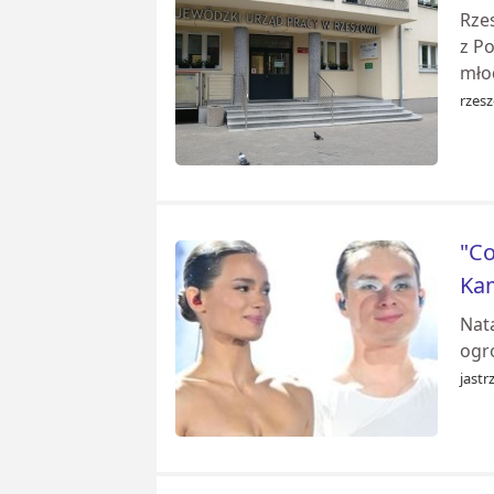
Rze
z P
mło
rzes
"Co
Ka
Nata
ogr
jastr