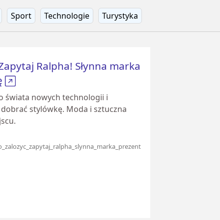
Sport
Technologie
Turystyka
Zapytaj Ralpha! Słynna marka
ę
 świata nowych technologii i
 dobrać stylówkę. Moda i sztuczna
jscu.
o_zalozyc_zapytaj_ralpha_slynna_marka_prezent