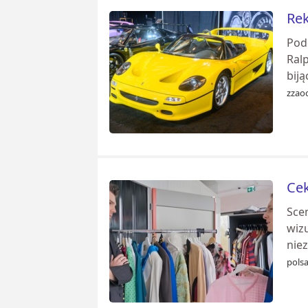
Rek
Pod
Ral
biją
zzao
Cek
Sce
wiz
nie
polsa