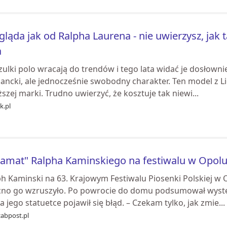
ląda jak od Ralpha Laurena - nie uwierzysz, jak t
a
ulki polo wracają do trendów i tego lata widać je dosłowni
ancki, ale jednocześnie swobodny charakter. Ten model z Lid
szej marki. Trudno uwierzyć, że kosztuje tak niewi...
k.pl
amat" Ralpha Kaminskiego na festiwalu w Opolu.
ph Kaminski na 63. Krajowym Festiwalu Piosenki Polskiej w
no go wzruszyło. Po powrocie do domu podsumował występ 
a jego statuetce pojawił się błąd. – Czekam tylko, jak zmie...
zabpost.pl