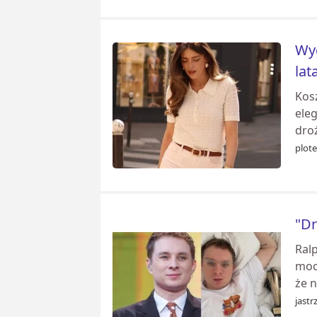
Wyg
lat
Kosz
eleg
droż
plote
"Dr
Ral
moc
że n
jastr