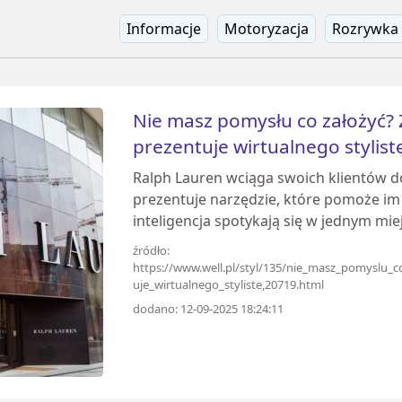
Informacje
Motoryzacja
Rozrywka
Nie masz pomysłu co założyć? 
prezentuje wirtualnego stylist
Ralph Lauren wciąga swoich klientów do
prezentuje narzędzie, które pomoże im
inteligencja spotykają się w jednym mie
źródło:
https://www.well.pl/styl/135/nie_masz_pomyslu_c
uje_wirtualnego_styliste,20719.html
dodano: 12-09-2025 18:24:11