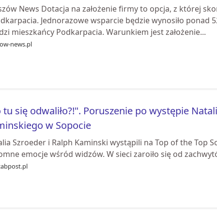
szów News Dotacja na założenie firmy to opcja, z której sk
odkarpacia. Jednorazowe wsparcie będzie wynosiło ponad 52,
dzi mieszkańcy Podkarpacia. Warunkiem jest założenie...
zow-news.pl
 tu się odwaliło?!". Poruszenie po występie Natali
minskiego w Sopocie
lia Szroeder i Ralph Kaminski wystąpili na Top of the Top S
omne emocje wśród widzów. W sieci zaroiło się od zachwy
zabpost.pl