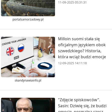
11-09-2025 05:31:31
portalsamorzadowy.pl
Milloin suomi stała się
oficjalnym językiem obok
szwedzkiego? Historia,
która wciąż budzi emocje
12-09-2025 14:11:18
skandynawiainfo.pl
"Zdjęcie spiskowców".
Sasin: Dziwię się, że budzi
emocje, normalna rzecz