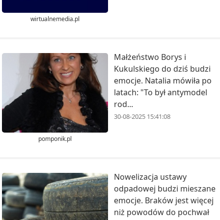
wirtualnemedia.pl
Małżeństwo Borys i
Kukulskiego do dziś budzi
emocje. Natalia mówiła po
latach: "To był antymodel
rod...
30-08-2025 15:41:08
pomponik.pl
Nowelizacja ustawy
odpadowej budzi mieszane
emocje. Braków jest więcej
niż powodów do pochwał