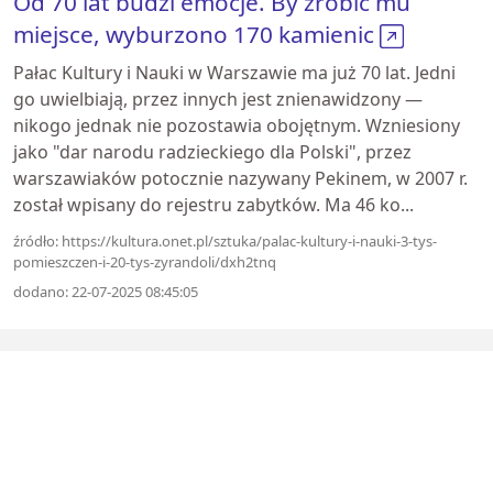
Od 70 lat budzi emocje. By zrobić mu
miejsce, wyburzono 170 kamienic
Pałac Kultury i Nauki w Warszawie ma już 70 lat. Jedni
go uwielbiają, przez innych jest znienawidzony —
nikogo jednak nie pozostawia obojętnym. Wzniesiony
jako "dar narodu radzieckiego dla Polski", przez
warszawiaków potocznie nazywany Pekinem, w 2007 r.
został wpisany do rejestru zabytków. Ma 46 ko...
źródło: https://kultura.onet.pl/sztuka/palac-kultury-i-nauki-3-tys-
pomieszczen-i-20-tys-zyrandoli/dxh2tnq
dodano: 22-07-2025 08:45:05