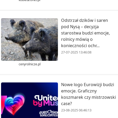
Odstrzał dzików i saren
pod Nysą – decyzja
starostwa budzi emocje,
rolnicy mówią o
konieczności ochr...
27-07-2025 13:46:08
cenyrolnicze.pl
Nowe logo Eurowizji budzi
emocje. Graficzny
koszmarek czy mistrzowski
case?
23-08-2025 06:46:13