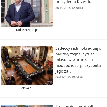
prezydenta Krzystka
30-10-2025 12:58:13
radioszczecin.pl
Sądeccy radni obradują o
nadzwyczajnej sytuacji
miasta w warunkach
nieobecności prezydenta i
jego za...
06-11-2025 19:04:26
dts24.pl
Nie będzie aresztu dla