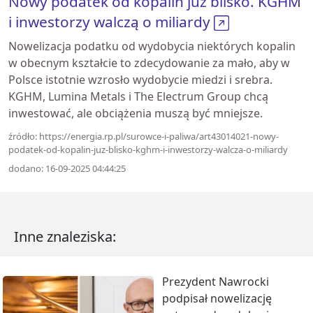
Nowy podatek od kopalin już blisko. KGHM
i inwestorzy walczą o miliardy
Nowelizacja podatku od wydobycia niektórych kopalin
w obecnym kształcie to zdecydowanie za mało, aby w
Polsce istotnie wzrosło wydobycie miedzi i srebra.
KGHM, Lumina Metals i The Electrum Group chcą
inwestować, ale obciążenia muszą być mniejsze.
źródło: https://energia.rp.pl/surowce-i-paliwa/art43014021-nowy-
podatek-od-kopalin-juz-blisko-kghm-i-inwestorzy-walcza-o-miliardy
dodano: 16-09-2025 04:44:25
Inne znaleziska:
Prezydent Nawrocki
podpisał nowelizację