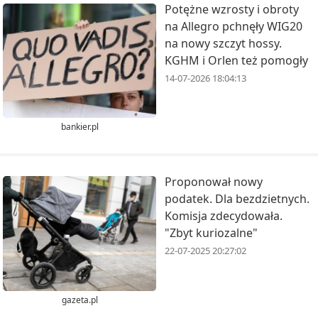
Potężne wzrosty i obroty
na Allegro pchnęły WIG20
na nowy szczyt hossy.
KGHM i Orlen też pomogły
14-07-2026 18:04:13
bankier.pl
Proponował nowy
podatek. Dla bezdzietnych.
Komisja zdecydowała.
"Zbyt kuriozalne"
22-07-2025 20:27:02
gazeta.pl