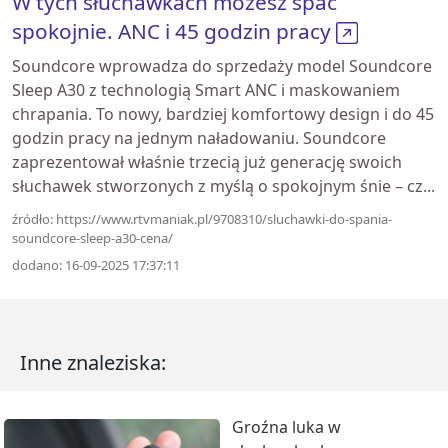
W tych słuchawkach możesz spać
spokojnie. ANC i 45 godzin pracy
Soundcore wprowadza do sprzedaży model Soundcore
Sleep A30 z technologią Smart ANC i maskowaniem
chrapania. To nowy, bardziej komfortowy design i do 45
godzin pracy na jednym naładowaniu. Soundcore
zaprezentował właśnie trzecią już generację swoich
słuchawek stworzonych z myślą o spokojnym śnie – cz...
źródło: https://www.rtvmaniak.pl/9708310/sluchawki-do-spania-
soundcore-sleep-a30-cena/
dodano: 16-09-2025 17:37:11
Inne znaleziska:
Groźna luka w