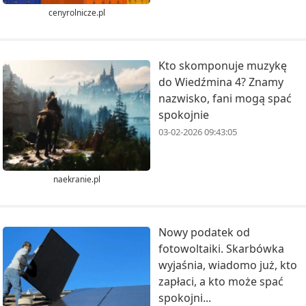
cenyrolnicze.pl
Kto skomponuje muzykę
do Wiedźmina 4? Znamy
nazwisko, fani mogą spać
spokojnie
03-02-2026 09:43:05
naekranie.pl
Nowy podatek od
fotowoltaiki. Skarbówka
wyjaśnia, wiadomo już, kto
zapłaci, a kto może spać
spokojni...