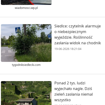
wiadomosci.wp.pl
Siedlce: czytelnik alarmuje
o niebezpiecznym
wyjeździe. Roślinność
zasłania widok na chodnik
19-06-2026 18:21:04
tygodniksiedlecki.com
Ponad 2 tys. ludzi
wyjechało nagle. Dziś
zieleń zasłania niemal
wszystko