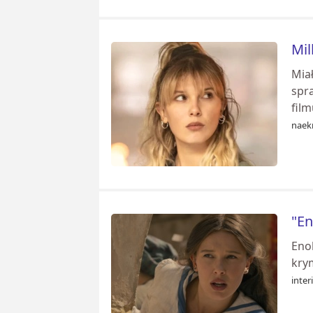
Mil
Miał
spra
film
naekr
"En
Enol
kry
inter