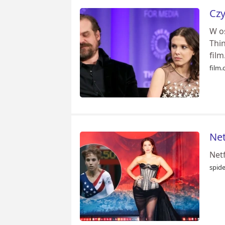
Czy
W o
Thin
film
film.
Net
Netf
spid