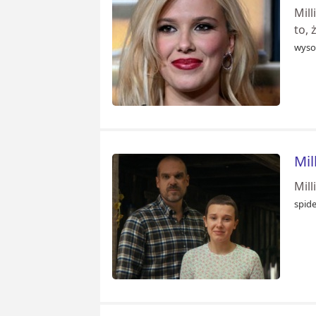
Mil
to, 
wyso
Mil
Mil
spid