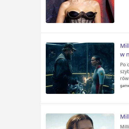
Mil
w 
Po 
szyb
równ
game
Mil
Mil