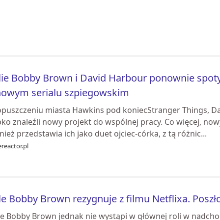
lie Bobby Brown i David Harbour ponownie spotyk
nowym serialu szpiegowskim
opuszczeniu miasta Hawkins pod koniecStranger Things, Da
ko znaleźli nowy projekt do wspólnej pracy. Co więcej, nowy
ież przedstawia ich jako duet ojciec-córka, z tą różnic...
reactor.pl
le Bobby Brown rezygnuje z filmu Netflixa. Posz
lie Bobby Brown jednak nie wystąpi w głównej roli w nadc