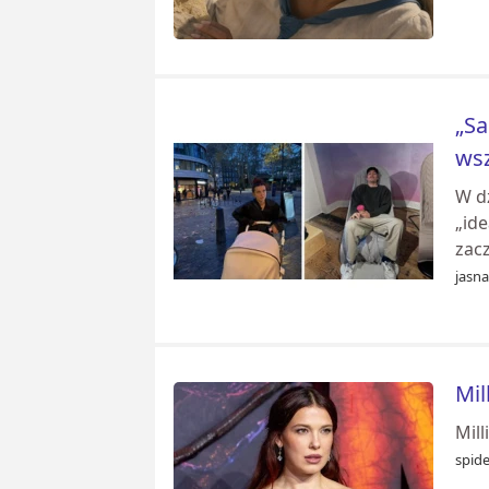
„Sa
wsz
W d
„ide
zac
jasn
Mil
Mill
spid