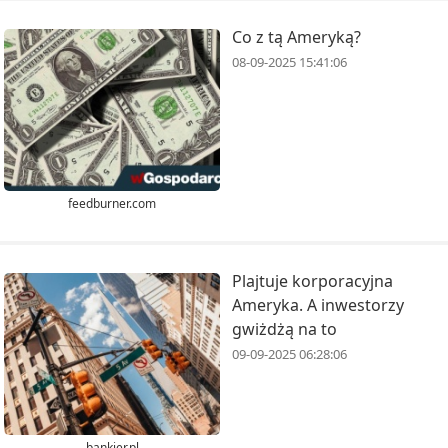
Co z tą Ameryką?
08-09-2025 15:41:06
feedburner.com
Plajtuje korporacyjna
Ameryka. A inwestorzy
gwiżdżą na to
09-09-2025 06:28:06
bankier.pl