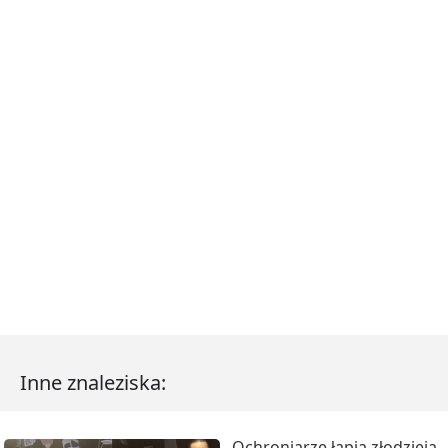
Inne znaleziska:
Ochroniarze łapią złodzieja