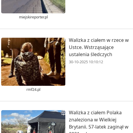
miejskireporter.pl
Walizka z ciałem w rzece w
Ustce. Wstrząsające
ustalenia śledczych
30-10-2025 10:10:12
rmf24.pl
Walizka z ciałem Polaka
znaleziona w Wielkiej
Brytanii. 57-latek zaginął w