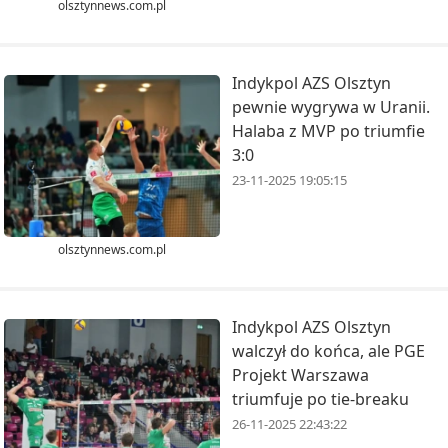
olsztynnews.com.pl
Indykpol AZS Olsztyn
pewnie wygrywa w Uranii.
Halaba z MVP po triumfie
3:0
23-11-2025 19:05:15
olsztynnews.com.pl
Indykpol AZS Olsztyn
walczył do końca, ale PGE
Projekt Warszawa
triumfuje po tie-breaku
26-11-2025 22:43:22