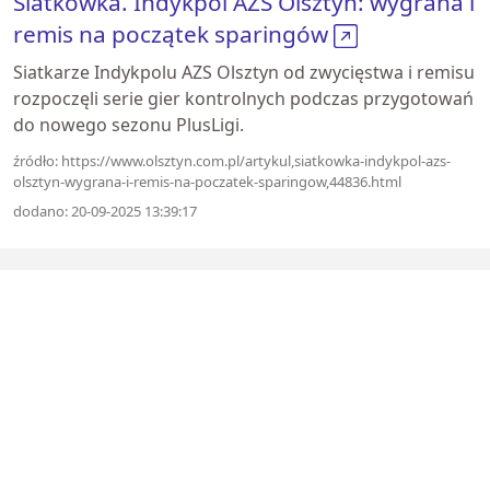
Siatkówka. Indykpol AZS Olsztyn: wygrana i
remis na początek sparingów
Siatkarze Indykpolu AZS Olsztyn od zwycięstwa i remisu
rozpoczęli serie gier kontrolnych podczas przygotowań
do nowego sezonu PlusLigi.
źródło: https://www.olsztyn.com.pl/artykul,siatkowka-indykpol-azs-
olsztyn-wygrana-i-remis-na-poczatek-sparingow,44836.html
dodano: 20-09-2025 13:39:17