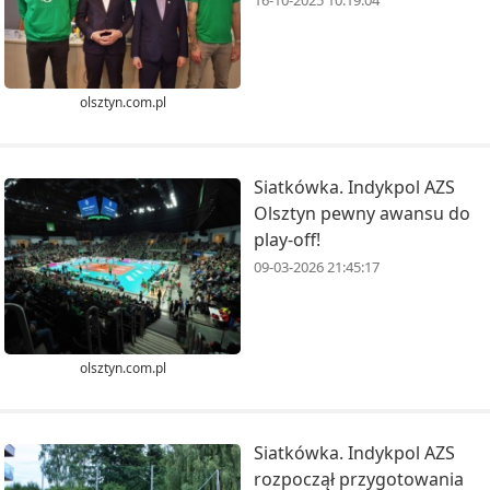
16-10-2025 10:19:04
olsztyn.com.pl
Siatkówka. Indykpol AZS
Olsztyn pewny awansu do
play-off!
09-03-2026 21:45:17
olsztyn.com.pl
Siatkówka. Indykpol AZS
rozpoczął przygotowania