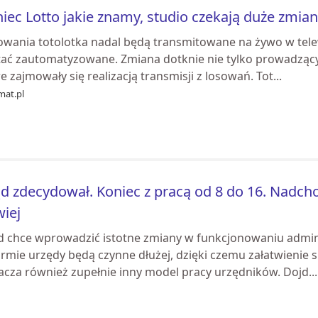
iec Lotto jakie znamy, studio czekają duże zmian
wania totolotka nadal będą transmitowane na żywo w telewizj
tać zautomatyzowane. Zmiana dotknie nie tylko prowadzący
e zajmowały się realizacją transmisji z losowań. Tot...
mat.pl
d zdecydował. Koniec z pracą od 8 do 16. Nadch
wiej
d chce wprowadzić istotne zmiany w funkcjonowaniu adminis
rmie urzędy będą czynne dłużej, dzięki czemu załatwienie s
acza również zupełnie inny model pracy urzędników. Dojd...