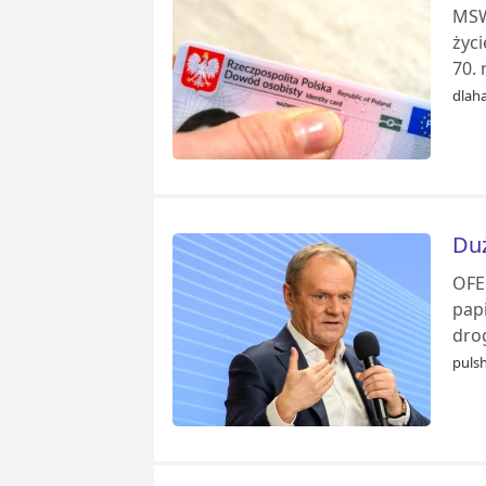
MSW
życ
70. 
dlaha
Duż
OFE
pap
dro
pulsh