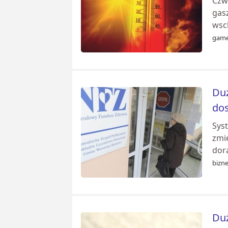
Czwa
gas
wsc
game
Duż
dos
Sys
zmie
dor
bizne
Duż