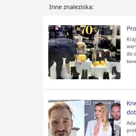
Inne znaleziska:
Pro
Kra
wer
do 
bizne
Krw
dot
Ada
pro