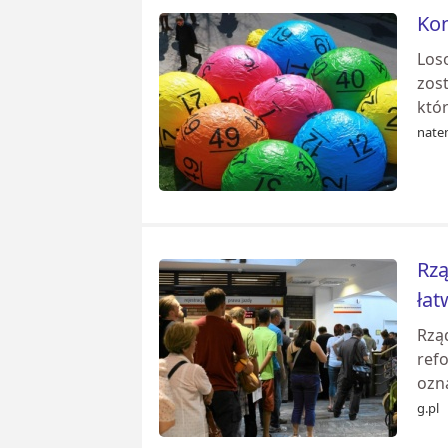
Kon
Loso
zos
któr
nate
Rzą
łat
Rzą
refo
ozn
g.pl