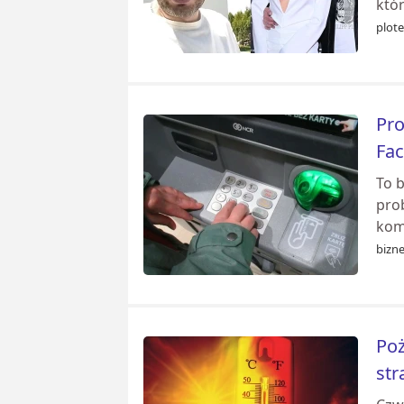
któr
plote
Pro
Fa
To 
pro
kom
bizne
Poż
st