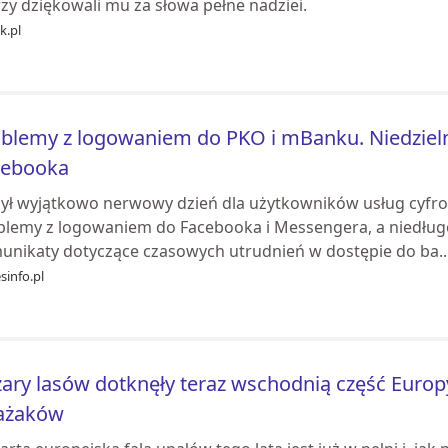
zy dziękowali mu za słowa pełne nadziei.
k.pl
blemy z logowaniem do PKO i mBanku. Niedzielne
cebooka
był wyjątkowo nerwowy dzień dla użytkowników usług cyfrow
blemy z logowaniem do Facebooka i Messengera, a niedługo
unikaty dotyczące czasowych utrudnień w dostępie do ba..
sinfo.pl
ary lasów dotknęły teraz wschodnią część Europy,
rażaków