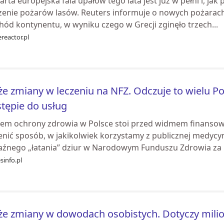
rta europejska fala upałów tego lata jest już w pełni i, ja
zenie pożarów lasów. Reuters informuje o nowych pożarach 
hód kontynentu, w wyniku czego w Grecji zginęło trzech...
reactor.pl
e zmiany w leczeniu na NFZ. Odczuje to wielu P
tępie do usług
tem ochrony zdrowia w Polsce stoi przed widmem finansowe
nić sposób, w jakikolwiek korzystamy z publicznej medycyny
aźnego „łatania” dziur w Narodowym Funduszu Zdrowia za p
sinfo.pl
e zmiany w dowodach osobistych. Dotyczy mil