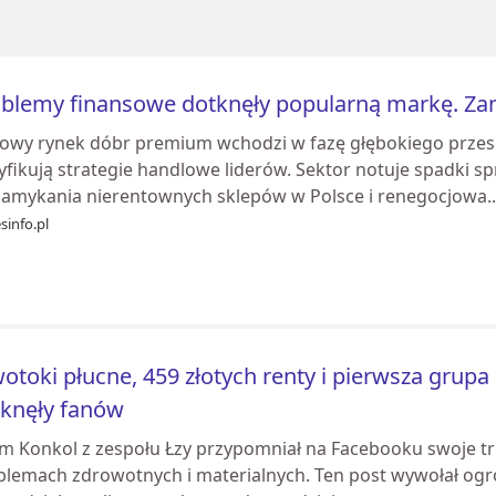
blemy finansowe dotknęły popularną markę. Za
jowy rynek dóbr premium wchodzi w fazę głębokiego przesile
yfikują strategie handlowe liderów. Sektor notuje spadki s
zamykania nierentownych sklepów w Polsce i renegocjowa..
sinfo.pl
otoki płucne, 459 złotych renty i pierwsza grupa
knęły fanów
m Konkol z zespołu Łzy przypomniał na Facebooku swoje tr
blemach zdrowotnych i materialnych. Ten post wywołał og