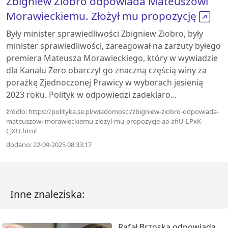
Zbigniew Ziobro odpowiada Mateuszowi
Morawieckiemu. Złożył mu propozycję
Były minister sprawiedliwości Zbigniew Ziobro, były
minister sprawiedliwości, zareagował na zarzuty byłego
premiera Mateusza Morawieckiego, który w wywiadzie
dla Kanału Zero obarczył go znaczną częścią winy za
porażkę Zjednoczonej Prawicy w wyborach jesienią
2023 roku. Polityk w odpowiedzi zadeklaro...
źródło: https://polityka.se.pl/wiadomosci/zbigniew-ziobro-odpowiada-
mateuszowi-morawieckiemu-zlozyl-mu-propozycje-aa-afiU-LPxK-
CjXU.html
dodano: 22-09-2025 08:33:17
Inne znaleziska:
Rafał Brzoska odpowiada