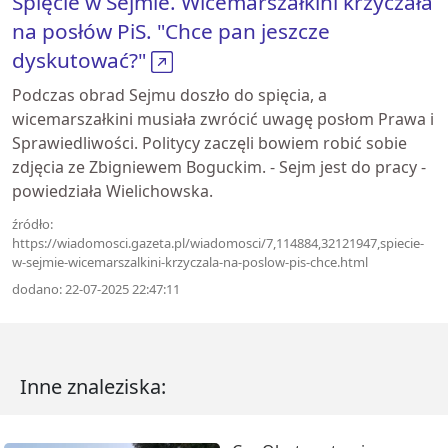
Spięcie w Sejmie. Wicemarszałkini krzyczała
na posłów PiS. "Chce pan jeszcze
dyskutować?"
Podczas obrad Sejmu doszło do spięcia, a
wicemarszałkini musiała zwrócić uwagę posłom Prawa i
Sprawiedliwości. Politycy zaczęli bowiem robić sobie
zdjęcia ze Zbigniewem Boguckim. - Sejm jest do pracy -
powiedziała Wielichowska.
źródło:
https://wiadomosci.gazeta.pl/wiadomosci/7,114884,32121947,spiecie-
w-sejmie-wicemarszalkini-krzyczala-na-poslow-pis-chce.html
dodano: 22-07-2025 22:47:11
Inne znaleziska: