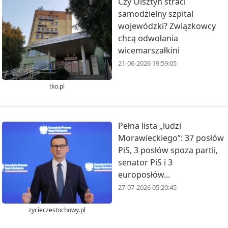
Czy Olsztyn straci
samodzielny szpital
wojewódzki? Związkowcy
chcą odwołania
wicemarszałkini
21-06-2026 19:59:05
tko.pl
Pełna lista „ludzi
Morawieckiego”: 37 posłów
PiS, 3 posłów spoza partii,
senator PiS i 3
europosłów...
27-07-2026 05:20:45
zycieczestochowy.pl