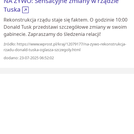
NA ŻYWO: Sensacyjne zmiany w rządzie
Tuska
Rekonstrukcja rządu staje się faktem. O godzinie 10:00
Donald Tusk przedstawi szczegółowe zmiany w swoim
gabinecie. Zapraszamy do śledzenia relacji!
źródło: https://www.wprost.pl/kraj/12079177/na-zywo-rekonstrukcja-
rzadu-donald-tuska-oglasza-szczegoly.html
dodano: 23-07-2025 06:52:02