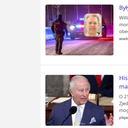
Był
Will
mor
obe
wiad
His
ma
O 2
Zje
mog
pleja