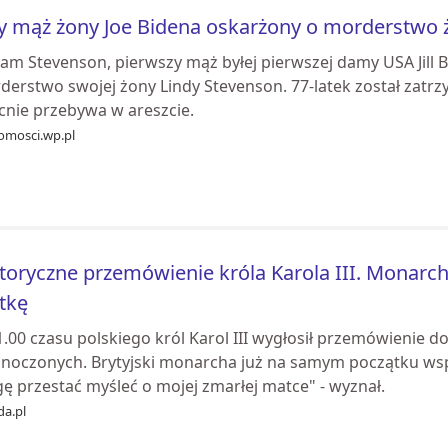
y mąż żony Joe Bidena oskarżony o morderstwo 
iam Stevenson, pierwszy mąż byłej pierwszej damy USA Jill B
derstwo swojej żony Lindy Stevenson. 77-latek został zatrz
cnie przebywa w areszcie.
omosci.wp.pl
toryczne przemówienie króla Karola III. Monar
tkę
1.00 czasu polskiego król Karol III wygłosił przemówienie 
dnoczonych. Brytyjski monarcha już na samym początku wspom
ę przestać myśleć o mojej zmarłej matce" - wyznał.
da.pl