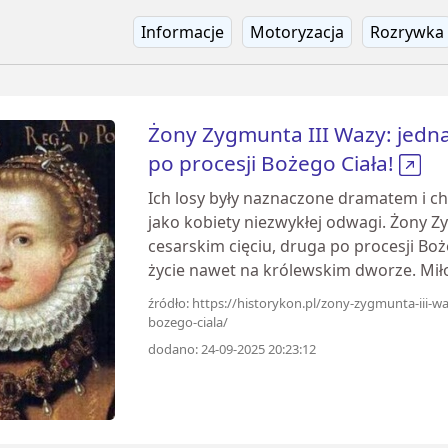
Informacje
Motoryzacja
Rozrywka
Żony Zygmunta III Wazy: jedn
po procesji Bożego Ciała!
Ich losy były naznaczone dramatem i cho
jako kobiety niezwykłej odwagi. Żony Z
cesarskim cięciu, druga po procesji Boż
życie nawet na królewskim dworze. Miłość
źródło: https://historykon.pl/zony-zygmunta-iii-w
bozego-ciala/
dodano: 24-09-2025 20:23:12