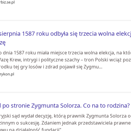
biz.se.pl
sierpnia 1587 roku odbyła się trzecia wolna elek
zę
 dnia 1587 roku miała miejsce trzecia wolna elekcja, na kt
Wazę Krew, intrygi i polityczne szachy – tron Polski wciąż 
odku tej gry losów i zdrad pojawił się Zygmu...
rykon.pl
 po stronie Zygmunta Solorza. Co na to rodzina?
ryjski sąd wydał decyzję, którą prawnik Zygmunta Solorza 
zinnym o sukcesję. Zdaniem jednak przedstawiciela prawneg
wu na działalność fundacji".