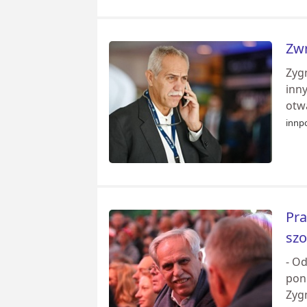
Zwr
Zyg
inny
otwa
innp
Pra
szo
- O
pon
Zyg