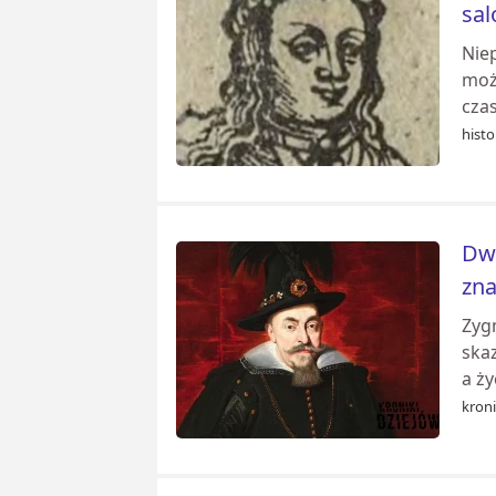
sa
Niep
moż
czas
histo
Dwó
zna
Zygm
skaz
a ż
kroni