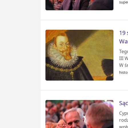
super
19 
Wa
Tego
III 
W śr
histo
Sąd
Cyp
rod
wpły