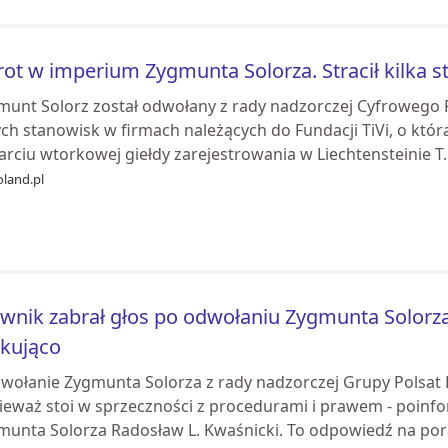
ot w imperium Zygmunta Solorza. Stracił kilka 
munt Solorz został odwołany z rady nadzorczej Cyfrowego 
ch stanowisk w firmach należących do Fundacji TiVi, o którą
rciu wtorkowej giełdy zarejestrowania w Liechtensteinie T..
oland.pl
wnik zabrał głos po odwołaniu Zygmunta Solorza
kująco
dwołanie Zygmunta Solorza z rady nadzorczej Grupy Polsat 
ieważ stoi w sprzeczności z procedurami i prawem - poin
munta Solorza Radosław L. Kwaśnicki. To odpowiedź na pora