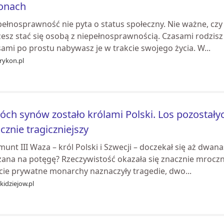
lonach
ełnosprawność nie pyta o status społeczny. Nie ważne, czy 
esz stać się osobą z niepełnosprawnością. Czasami rodzisz 
ami po prostu nabywasz je w trakcie swojego życia. W...
rykon.pl
ch synów zostało królami Polski. Los pozostałyc
cznie tragiczniejszy
unt III Waza – król Polski i Szwecji – doczekał się aż dwana
ana na potęgę? Rzeczywistość okazała się znacznie mrocznie
ycie prywatne monarchy naznaczyły tragedie, dwo...
kidziejow.pl