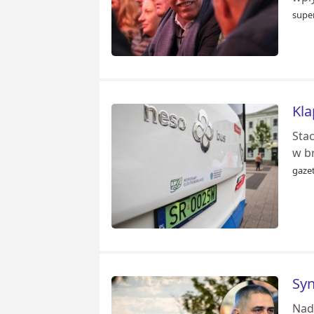
super
Kla
Sta
w b
gazet
Syn
Nad