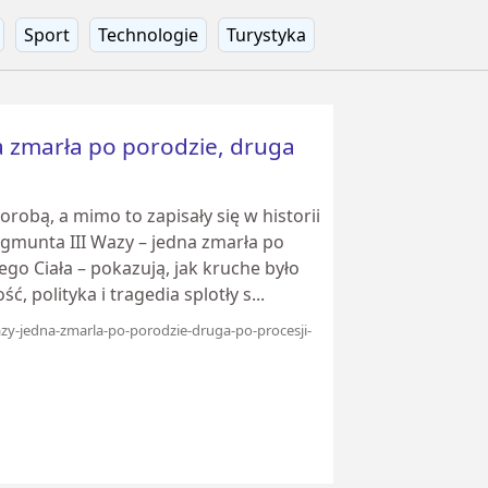
Sport
Technologie
Turystyka
a zmarła po porodzie, druga
robą, a mimo to zapisały się w historii
ygmunta III Wazy – jedna zmarła po
ego Ciała – pokazują, jak kruche było
, polityka i tragedia splotły s...
azy-jedna-zmarla-po-porodzie-druga-po-procesji-