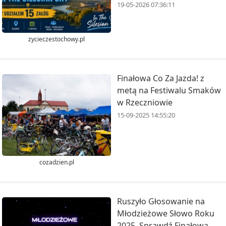
19-05-2026 07:36:11
zycieczestochowy.pl
Finałowa Co Za Jazda! z
metą na Festiwalu Smaków
w Rzeczniowie
15-09-2025 14:55:20
cozadzien.pl
Ruszyło Głosowanie na
Młodzieżowe Słowo Roku
2025. Sprawdź Finałową