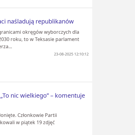
aci naśladują republikanów
 granicami okręgów wyborczych dla
030 roku, to w Teksasie parlament
rza...
23-08-2025 12:10:12
 „To nic wielkiego” – komentuje
onięte. Członkowie Partii
owali w piątek 19 zdjęć