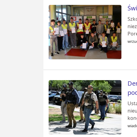
Świ
Szko
nie
Porę
wrzuc
Dem
pod
Usta
nie
kon
wiad