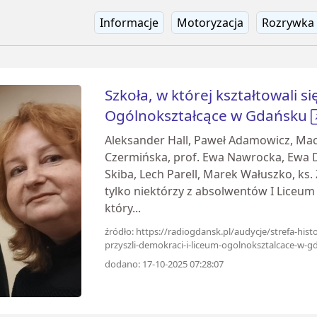
Informacje
Motoryzacja
Rozrywka
Szkoła, w której kształtowali s
Ogólnokształcące w Gdańsku
Aleksander Hall, Paweł Adamowicz, Maci
Czermińska, prof. Ewa Nawrocka, Ewa D
Skiba, Lech Parell, Marek Wałuszko, ks.
tylko niektórzy z absolwentów I Liceu
który...
źródło: https://radiogdansk.pl/audycje/strefa-histo
przyszli-demokraci-i-liceum-ogolnoksztalcace-w-g
dodano: 17-10-2025 07:28:07