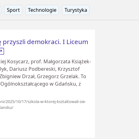
Sport
Technologie
Turystyka
ię przyszli demokraci. I Liceum
ej Kosycarz, prof. Małgorzata Książek-
yk, Dariusz Podbereski, Krzysztof
 Zbigniew Drzał, Grzegorz Grzelak. To
m Ogólnokształcącego w Gdańsku, z
rii/2025/10/17/szkola-w-ktorej-ksztaltowali-sie-
dansku/