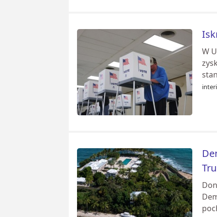
Isk
W U
zys
stan
inter
Dem
Tr
Don
Dem
poc