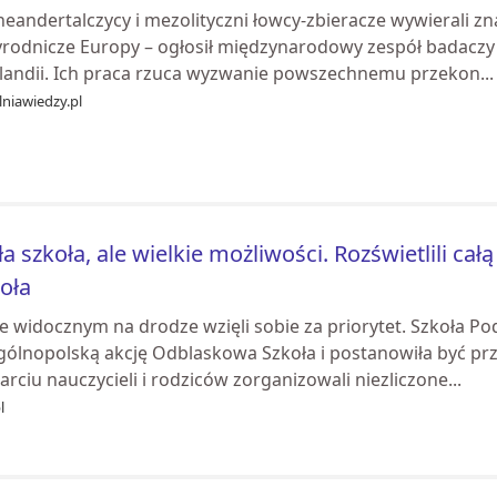
 neandertalczycy i mezolityczni łowcy-zbieracze wywierali 
rodnicze Europy – ogłosił międzynarodowy zespół badaczy z D
olandii. Ich praca rzuca wyzwanie powszechnemu przekon...
niawiedzy.pl
a szkoła, ale wielkie możliwości. Rozświetlili ca
oła
ie widocznym na drodze wzięli sobie za priorytet. Szkoła 
gólnopolską akcję Odblaskowa Szkoła i postanowiła być prz
rciu nauczycieli i rodziców zorganizowali niezliczone...
l