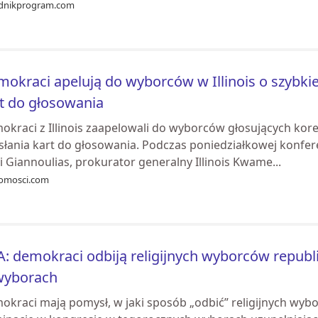
dnikprogram.com
okraci apelują do wyborców w Illinois o szybk
t do głosowania
okraci z Illinois zaapelowali do wyborców głosujących ko
łania kart do głosowania. Podczas poniedziałkowej konferen
i Giannoulias, prokurator generalny Illinois Kwame...
omosci.com
: demokraci odbiją religijnych wyborców repub
wyborach
kraci mają pomysł, w jaki sposób „odbić” religijnych wybo