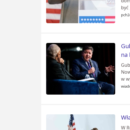
dom
być 
pch2
Gub
na 
Gub
Now
w w
wiad
Wła
W R