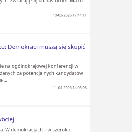
ch. Zwracają się ku pastorom. Ma to
10-03-2026 17:44:11
ku: Demokraci muszą się skupić
nie na ogólnokrajowej konferencji w
anych za potencjalnych kandydatów
ł...
11-04-2026 14:05:08
ybciej
ka. W demokracjach – w szeroko