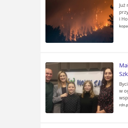
Już
przy
i H
kopal
Mał
Szk
Byc
w o
wspa
rdn.p