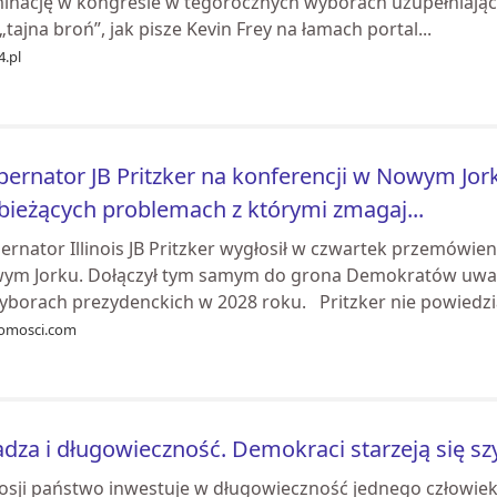
inację w kongresie w tegorocznych wyborach uzupełniający
„tajna broń”, jak pisze Kevin Frey na łamach portal...
4.pl
ernator JB Pritzker na konferencji w Nowym Jor
bieżących problemach z którymi zmagaj...
ernator Illinois JB Pritzker wygłosił w czwartek przemówie
ym Jorku. Dołączył tym samym do grona Demokratów uważ
yborach prezydenckich w 2028 roku. Pritzker nie powiedzia
omosci.com
dza i długowieczność. Demokraci starzeją się sz
osji państwo inwestuje w długowieczność jednego człowie