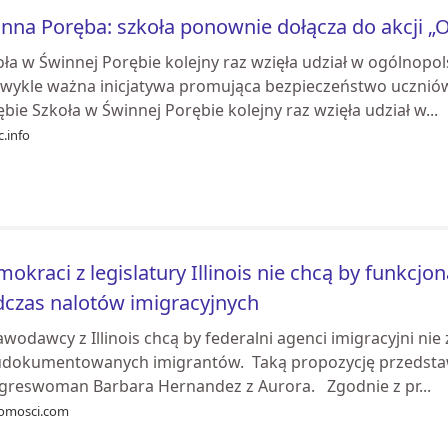
nna Poręba: szkoła ponownie dołącza do akcji „
ła w Świnnej Porębie kolejny raz wzięła udział w ogólnopol
zwykle ważna inicjatywa promująca bezpieczeństwo ucznió
bie Szkoła w Świnnej Porębie kolejny raz wzięła udział w...
.info
okraci z legislatury Illinois nie chcą by funkcjo
czas nalotów imigracyjnych
wodawcy z Illinois chcą by federalni agenci imigracyjni ni
udokumentowanych imigrantów. Taką propozycję przedstaw
greswoman Barbara Hernandez z Aurora. Zgodnie z pr...
omosci.com