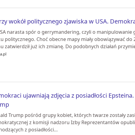
rzy wokół politycznego zjawiska w USA. Demokr
SA narasta spór o gerrymandering, czyli o manipulowanie
ku politycznego. Choć obecne mapy miały obowiązywać do 2
u zatwierdził już ich zmianę. Do podobnych działań przymie
ia.pl
okraci ujawniają zdjęcia z posiadłości Epsteina.
ump
ald Trump pośród grupy kobiet, których twarze zostały zasł
okratycznej z komisji nadzoru Izby Reprezentantów opublik
hodzących z posiadłości…