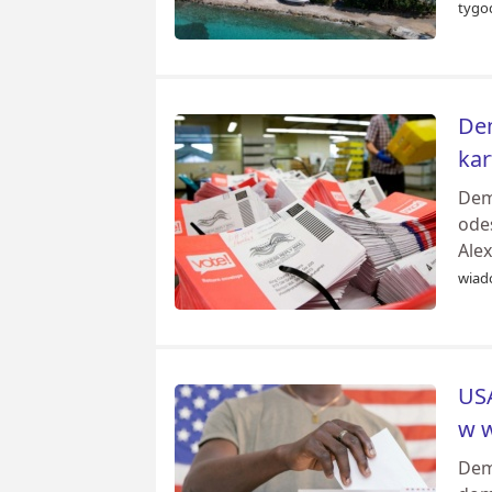
tygo
Dem
kar
Dem
odes
Alex
wiad
USA
w 
Demo