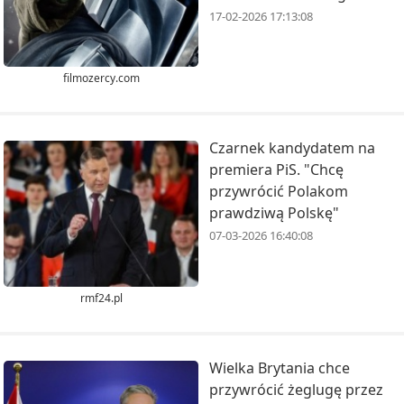
17-02-2026 17:13:08
filmozercy.com
Czarnek kandydatem na
premiera PiS. "Chcę
przywrócić Polakom
prawdziwą Polskę"
07-03-2026 16:40:08
rmf24.pl
Wielka Brytania chce
przywrócić żeglugę przez