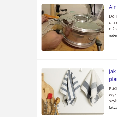
Air
Do 
dla
niżs
nate
Jak
pl
Kuc
wyk
szyb
fakt.