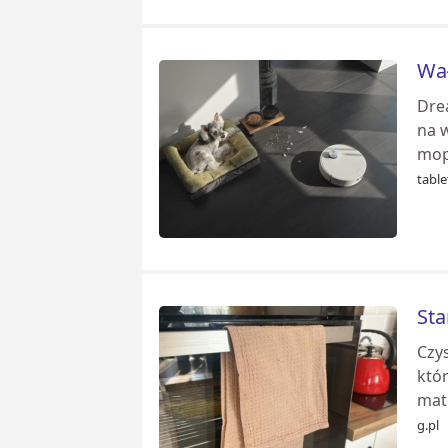
Wał
Dre
na w
mop
tabl
Sta
Czys
któr
mate
g.pl