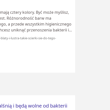
mają cztery kolory. Być może myślisz,
e jest. Różnorodność barw ma
go, a przede wszystkim higienicznego
chcesz uniknąć przenoszenia bakterii i...
laty-i-lustra-takie-scierki-sie-do-tego-
alśnią i będą wolne od bakterii