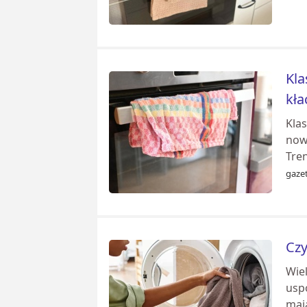
Kla
kł
Kla
nowo
Tre
gazet
Czy
Wiel
usp
maj