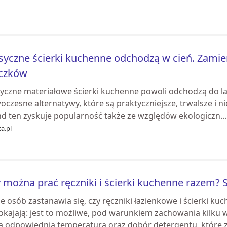
syczne ścierki kuchenne odchodzą w cień. Zamienn
aczków
syczne materiałowe ścierki kuchenne powoli odchodzą do l
czesne alternatywy, które są praktyczniejsze, trwalsze i n
nd ten zyskuje popularność także ze względów ekologiczn...
a.pl
 można prać ręczniki i ścierki kuchenne razem?
e osób zastanawia się, czy ręczniki łazienkowe i ścierki k
okajają: jest to możliwe, pod warunkiem zachowania kilku
ą odpowiednia temperatura oraz dobór detergentu, które z.