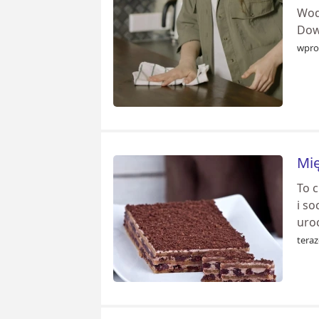
Woda
Dowi
wpro
Mię
To 
i so
uroc
teraz