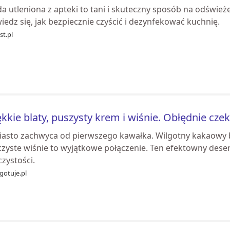
 utleniona z apteki to tani i skuteczny sposób na odświeżen
edz się, jak bezpiecznie czyścić i dezynfekować kuchnię.
st.pl
kkie blaty, puszysty krem i wiśnie. Obłędnie cze
ciasto zachwyca od pierwszego kawałka. Wilgotny kakaowy
czyste wiśnie to wyjątkowe połączenie. Ten efektowny dese
zystości.
gotuje.pl