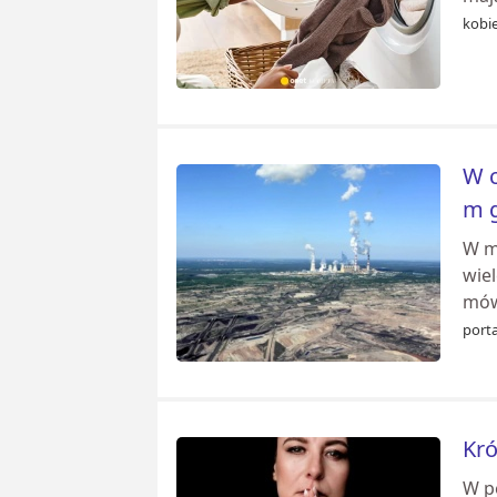
kobie
W c
m g
W m
wiel
mówi
port
Kró
W pe