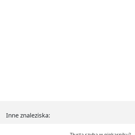
Inne znaleziska:
Tłusta szyba w piekarniku?