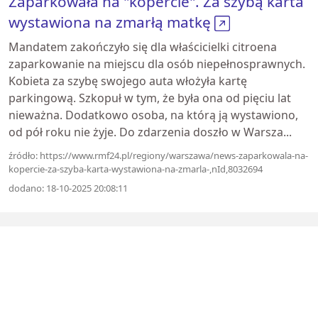
Zaparkowała na "kopercie". Za szybą karta
wystawiona na zmarłą matkę
Mandatem zakończyło się dla właścicielki citroena
zaparkowanie na miejscu dla osób niepełnosprawnych.
Kobieta za szybę swojego auta włożyła kartę
parkingową. Szkopuł w tym, że była ona od pięciu lat
nieważna. Dodatkowo osoba, na którą ją wystawiono,
od pół roku nie żyje. Do zdarzenia doszło w Warsza...
źródło: https://www.rmf24.pl/regiony/warszawa/news-zaparkowala-na-
kopercie-za-szyba-karta-wystawiona-na-zmarla-,nId,8032694
dodano: 18-10-2025 20:08:11