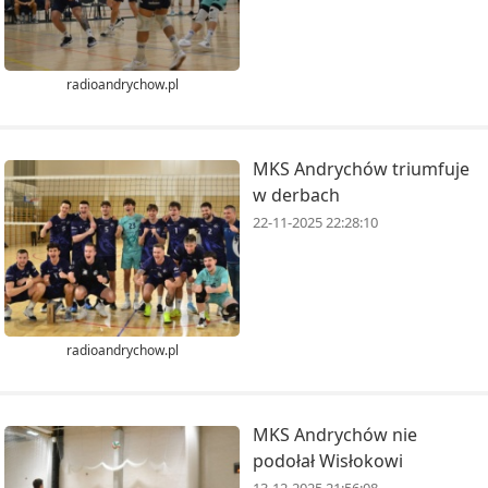
radioandrychow.pl
MKS Andrychów triumfuje
w derbach
22-11-2025 22:28:10
radioandrychow.pl
MKS Andrychów nie
podołał Wisłokowi
13-12-2025 21:56:08