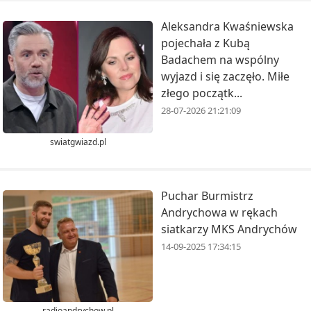
Aleksandra Kwaśniewska
pojechała z Kubą
Badachem na wspólny
wyjazd i się zaczęło. Miłe
złego początk...
28-07-2026 21:21:09
swiatgwiazd.pl
Puchar Burmistrz
Andrychowa w rękach
siatkarzy MKS Andrychów
14-09-2025 17:34:15
radioandrychow.pl