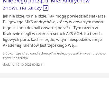
Miłe złego początki. MKS Andrychów
znowu na tarczy
Jak nie idzie, to nie idzie. Tak mogą powiedzieć siatkarze
II-ligowego MKS Andrychów, którzy w czwartym meczu
tego sezonu doznali czwartej porażki. Tym razem w
Krakowie ulegli w czterech setach AZS AGH. Po trzech
ligowych porażkach z rzędu, w tym niespodziewanej z
Akademią Talentów Jastrzębskiego Wę...
źródło: https://radioandrychow.pl/mile-zlego-poczatki-mks-andrychow-
znowu-na-tarczy/
dodano: 19-10-2025 00:52:11