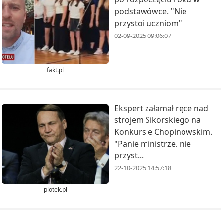
podstawówce. "Nie
przystoi uczniom"
02-09-2025 09:06:07
fakt.pl
Ekspert załamał ręce nad
strojem Sikorskiego na
Konkursie Chopinowskim.
"Panie ministrze, nie
przyst...
22-10-2025 14:57:18
plotek.pl