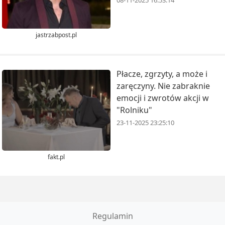
08-11-2025 16:53:14
jastrzabpost.pl
Płacze, zgrzyty, a może i
zaręczyny. Nie zabraknie
emocji i zwrotów akcji w
"Rolniku"
23-11-2025 23:25:10
fakt.pl
Regulamin