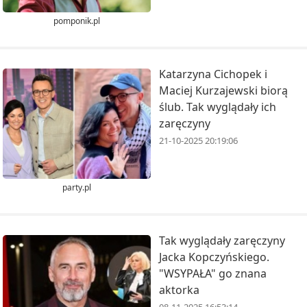
pomponik.pl
Katarzyna Cichopek i
Maciej Kurzajewski biorą
ślub. Tak wyglądały ich
zaręczyny
21-10-2025 20:19:06
party.pl
Tak wyglądały zaręczyny
Jacka Kopczyńskiego.
"WSYPAŁA" go znana
aktorka