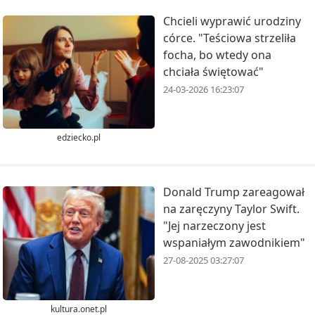
Chcieli wyprawić urodziny
córce. "Teściowa strzeliła
focha, bo wtedy ona
chciała świętować"
24-03-2026 16:23:07
edziecko.pl
Donald Trump zareagował
na zaręczyny Taylor Swift.
"Jej narzeczony jest
wspaniałym zawodnikiem"
27-08-2025 03:27:07
kultura.onet.pl