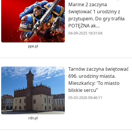
Marine 2 zaczyna
świętować 1 urodziny z
przytupem. Do gry trafiła
POTĘŻNA ak...
04-09-2025 18:31:04
ppe.pl
Tarnów zaczyna świętować
696. urodziny miasta.
Mieszkańcy: 'To miasto
bliskie sercu”
05-03-2026 09:46:11
rdn.pl