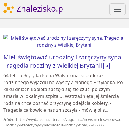
Znalezisko.pl
Mieli świętować urodziny i zaręczyny syna.
Tragedia rodziny z Wielkiej Brytanii
64-letnia Brytyjka Elena Walsh zmarła podczas
rodzinnego wyjazdu na Wyspy Zielonego Przylądka. Po
kilku dniach kobieta zaczęła się źle czuć, po czym
zmarła w lokalnym szpitalu. Wstrząśnięta jej śmiercią
rodzina chce poznać przyczynę odejścia kobiety. -
Tragedia całkowicie nas zniszczyła - mówią blis...
źródło: https://wydarzenia.interia.pl/zagranica/news-mieli-swietowac-
urodziny-i-zareczyny-syna-tragedia-rodziny-z,nId,22432772