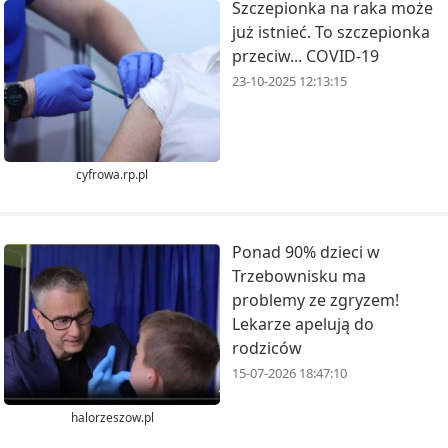
Szczepionka na raka może
już istnieć. To szczepionka
przeciw... COVID-19
23-10-2025 12:13:15
cyfrowa.rp.pl
Ponad 90% dzieci w
Trzebownisku ma
problemy ze zgryzem!
Lekarze apelują do
rodziców
15-07-2026 18:47:10
halorzeszow.pl