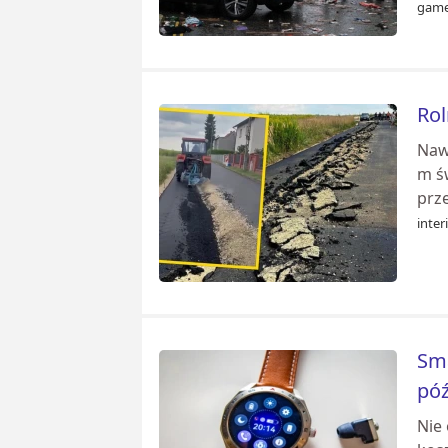
game
Rol
Nawe
m ś
prze
inter
Sma
póź
Nie