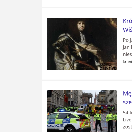
Kró
Wi
Po J
Jan 
nie
kroni
Męż
sze
54-l
Liv
zost