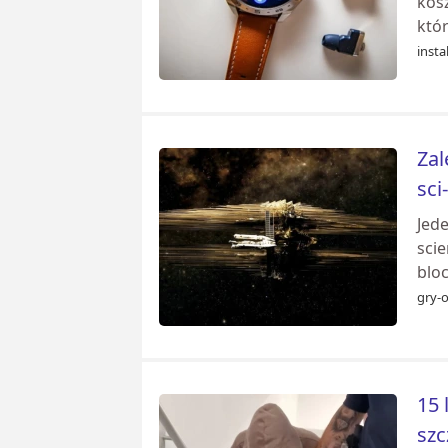
kosz
któ
instal
Zal
sci
Jed
sci
bloc
gry-o
15 
sz