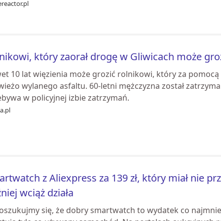
reactor.pl
nikowi, który zaorał drogę w Gliwicach może groz
t 10 lat więzienia może grozić rolnikowi, który za pomocą 
wieżo wylanego asfaltu. 60-letni mężczyzna został zatrzym
bywa w policyjnej izbie zatrzymań.
ia.pl
rtwatch z Aliexpress za 139 zł, który miał nie pr
niej wciąż działa
 oszukujmy się, że dobry smartwatch to wydatek co najmniej