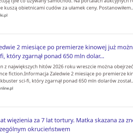
tują tyle co używany samochód. Na portalach aukcyjnych roi
re kuszą obietnicami cudów za ułamek ceny. Postanowiłem..
ki.pl
edwie 2 miesiące po premierze kinowej już moż
-fi, który zgarnął ponad 650 mln dolar...
en z największych hitów 2026 roku wreszcie można obejrz
ence fiction.Informacja Zaledwie 2 miesiące po premierze 
kbuster sci-fi, który zgarnął ponad 650 mln dolarów został..
nline.pl
lat więzienia za 7 lat tortury. Matka skazana za z
czególnym okrucieństwem