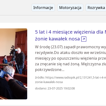
Informacje
Motoryzacja
Rozrywka
5 lat i 4 miesiące więzienia dla
żonie kawałek nosa
W środę (23.07) zapadł prawomocny wyro
recydywie.Do ataku doszło we wrześniu
miesięcy po opuszczeniu więzienia prze
za znęcanie się nad żoną. Mężczyzna zła
pokrzywdzone...
źródło: https://www.radiopik.pl/2,131241,5-lat-i-4-
zonie-kawalek-nosa
dodano: 23-07-2025 19:02:08