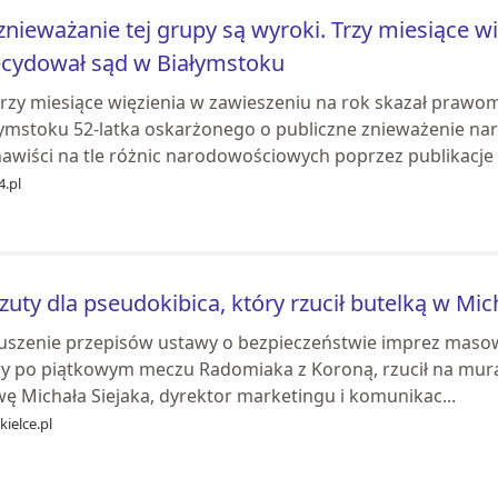
znieważanie tej grupy są wyroki. Trzy miesiące w
cydował sąd w Białymstoku
trzy miesiące więzienia w zawieszeniu na rok skazał praw
łymstoku 52-latka oskarżonego o publiczne znieważenie n
awiści na tle różnic narodowościowych poprzez publikacje w
4.pl
zuty dla pseudokibica, który rzucił butelką w Mic
uszenie przepisów ustawy o bezpieczeństwie imprez masowy
ry po piątkowym meczu Radomiaka z Koroną, rzucił na murawę
ę Michała Siejaka, dyrektor marketingu i komunikac...
kielce.pl