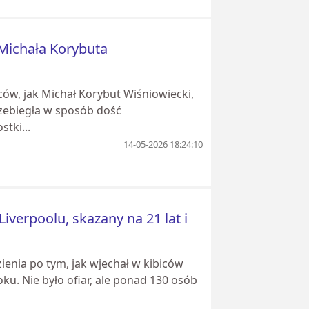
 Michała Korybuta
ców, jak Michał Korybut Wiśniowiecki,
przebiegła w sposób dość
tki...
14-05-2026 18:24:10
verpoolu, skazany na 21 lat i
ęzienia po tym, jak wjechał w kibiców
u. Nie było ofiar, ale ponad 130 osób