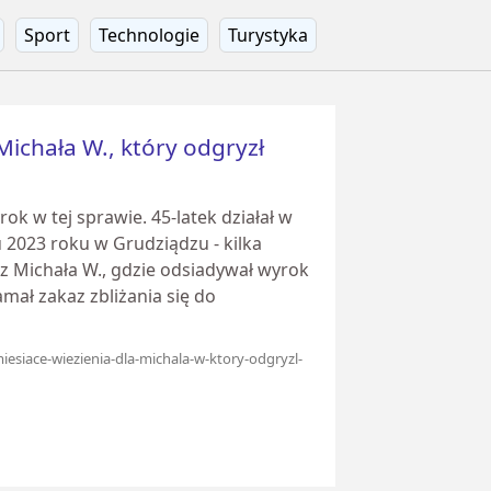
Sport
Technologie
Turystyka
 Michała W., który odgryzł
k w tej sprawie. 45-latek działał w
 2023 roku w Grudziądzu - kilka
z Michała W., gdzie odsiadywał wyrok
mał zakaz zbliżania się do
miesiace-wiezienia-dla-michala-w-ktory-odgryzl-