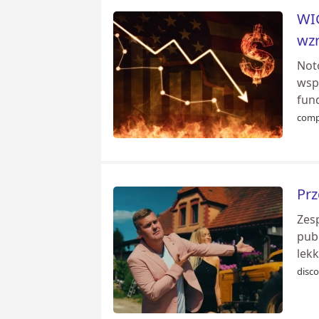
WIG
wz
Noto
wsp
fun
comp
Prz
Zes
pub
lekk
disco