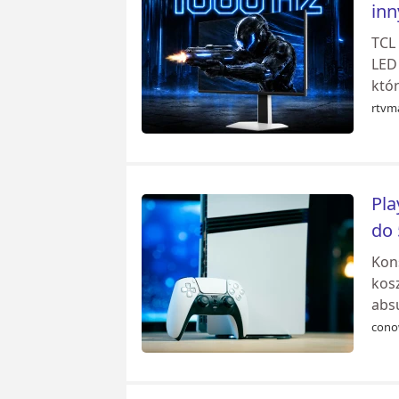
inn
TCL
LED
któ
rtvm
Pla
do 
Kon
kosz
absu
cono