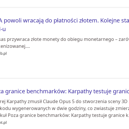
 powoli wracają do płatności złotem. Kolejne stan
-u
sas przywraca złote monety do obiegu monetarnego – zarówn
enizowanej....
b.pl
a granice benchmarków: Karpathy testuje grani
rej Karpathy zmusił Claude Opus 5 do stworzenia sceny 3D z
ii kodu wygenerowanych w dwie godziny, co zwiastuje zmie
ykuł Poza granice benchmarków: Karpathy testuje granice k.
ht.pl