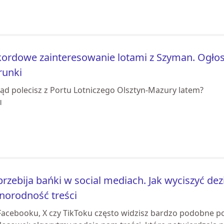
ordowe zainteresowanie lotami z Szyman. Ogło
runki
ąd polecisz z Portu Lotniczego Olsztyn-Mazury latem?
l
przebija bańki w social mediach. Jak wyciszyć de
norodność treści
Facebooku, X czy TikToku często widzisz bardzo podobne po