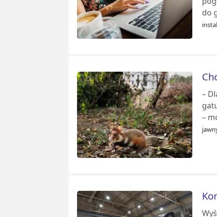
pog
do 
instal
Cho
– D
gatu
– m
jawny
Kor
Wyś