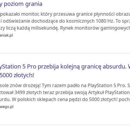
y poziom grania
 pokazało monitor, który przesuwa granice płynności obraz
 i odświeżanie dochodzące do kosmicznych 1080 Hz. To sprz
rzy liczą każdą milisekundę. Rynek monitorów gamingowych
aniak.pl
yStation 5 Pro przebija kolejną granicę absurdu.
5000 złotych!
sole znów drożeją! Tym razem padło na PlayStation 5 Pro. S
tował 3499 złotych teraz przebija swoją Artykuł PlayStation
rdu. W polskich sklepach cena pędzi do 5000 złotych! poch
wego.pl