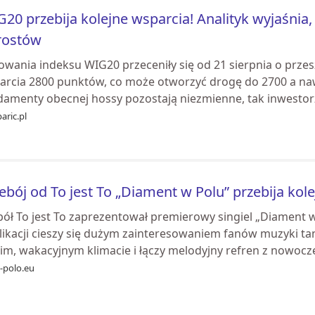
20 przebija kolejne wsparcia! Analityk wyjaśnia,
rostów
wania indeksu WIG20 przeceniły się od 21 sierpnia o przes
arcia 2800 punktów, co może otworzyć drogę do 2700 a na
damenty obecnej hossy pozostają niezmienne, tak inwestorz
aric.pl
ebój od To jest To „Diament w Polu” przebija kol
pół To jest To zaprezentował premierowy singiel „Diament w
likacji cieszy się dużym zainteresowaniem fanów muzyki ta
im, wakacyjnym klimacie i łączy melodyjny refren z nowocze
-polo.eu