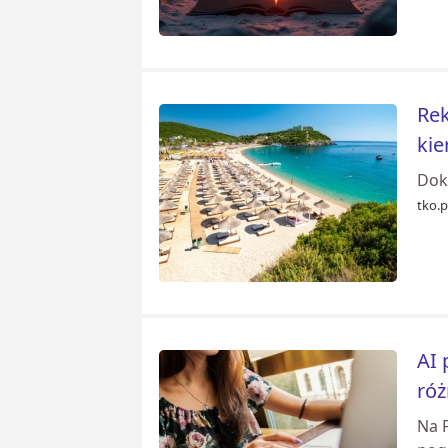
Rek
kie
Dok
tko.p
AI 
róż
Na 