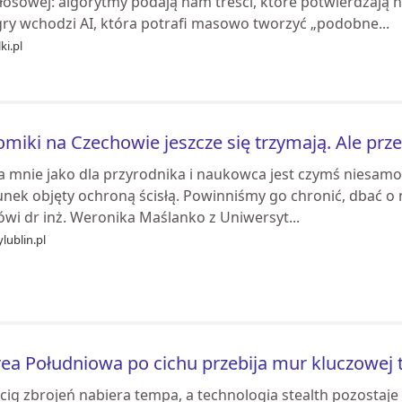
łosowej: algorytmy podają nam treści, które potwierdzają 
gry wchodzi AI, która potrafi masowo tworzyć „podobne...
ki.pl
miki na Czechowie jeszcze się trzymają. Ale przez
la mnie jako dla przyrodnika i naukowca jest czymś niesa
nek objęty ochroną ścisłą. Powinniśmy go chronić, dbać o n
ówi dr inż. Weronika Maślanko z Uniwersyt...
lublin.pl
ea Południowa po cichu przebija mur kluczowej 
cig zbrojeń nabiera tempa, a technologia stealth pozostaje