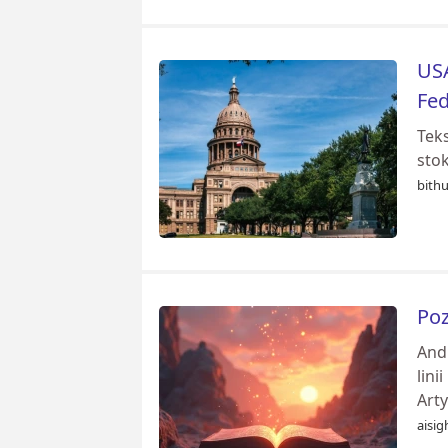
USA
Fed
Tek
stok
bithu
Poz
And
lin
Art
aisig