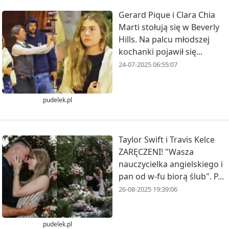
Gerard Pique i Clara Chia
Marti stołują się w Beverly
Hills. Na palcu młodszej
kochanki pojawił się...
24-07-2025 06:55:07
pudelek.pl
Taylor Swift i Travis Kelce
ZARĘCZENI! "Wasza
nauczycielka angielskiego i
pan od w-fu biorą ślub". P...
26-08-2025 19:39:06
pudelek.pl